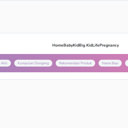
Home
Baby
Kid
Big Kid
Life
Pregnancy
 Ahli
Kumpulan Dongeng
Rekomendasi Produk
Nama Bayi