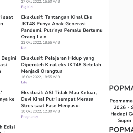
27 Okt 2022, 15:50 WIB
Big Kid
i saat
Eksklusif: Tantangan Kinal Eks
in
JKT48 Punya Anak Generasi
Pandemi, Putrinya Pemalu Bertemu
Orang Lain
23 Okt 2022, 18:55 WIB
Kid
, Begini
Eksklusif: Pelajaran Hidup yang
asi
Diperoleh Kinal eks JKT48 Setelah
a
Menjadi Orangtua
16 Okt 2022, 18:55 WIB
Life
POPM
'
Eksklusif: ASI Tidak Mau Keluar,
nya ke
Devi Kinal Putri sempat Merasa
Popmama 
Stres saat Fase Menyusui
2026 - S
10 Okt 2022, 12:30 WIB
Hadapi G
Pregnancy
Super 
h Edisi
POPM