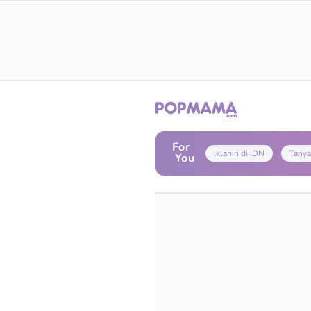
For
Iklanin di IDN
Tanya
You