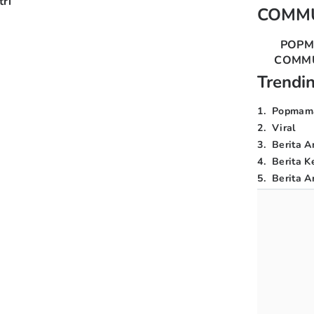
ri
COMM
POP
COMM
Trendi
1
.
Popmam
2
.
Viral
3
.
Berita A
4
.
Berita K
5
.
Berita Ar