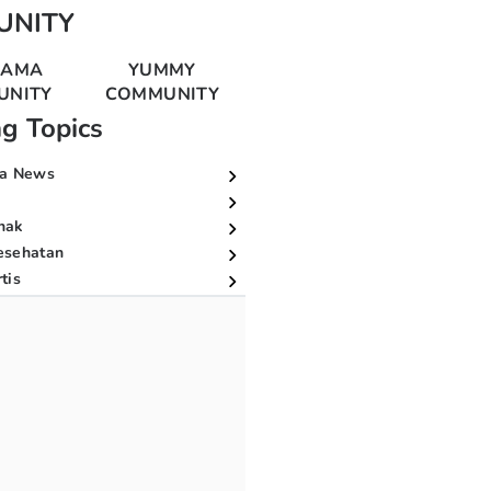
UNITY
MAMA
YUMMY
UNITY
COMMUNITY
ng Topics
a News
nak
esehatan
tis