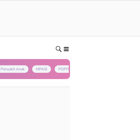
Penyakit Anak
MPASI
POPPAPA