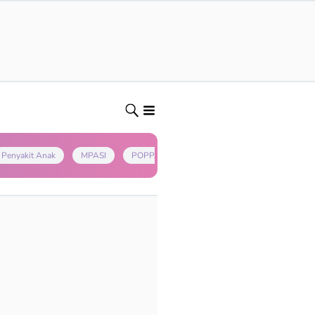
Penyakit Anak
MPASI
POPPAPA