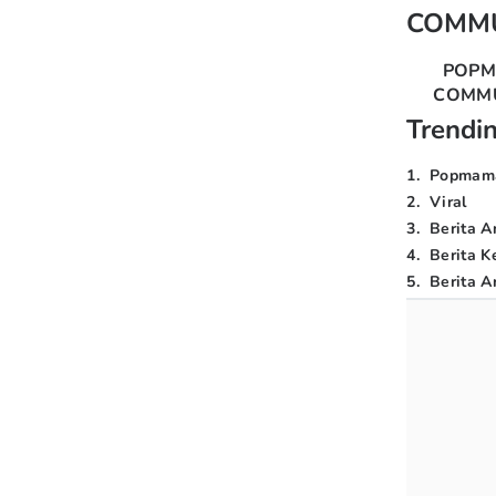
COMM
POP
COMM
Trendi
1
.
Popmam
2
.
Viral
3
.
Berita A
4
.
Berita K
5
.
Berita Ar