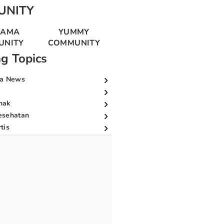
UNITY
MAMA
YUMMY
UNITY
COMMUNITY
ng Topics
a News
nak
esehatan
tis