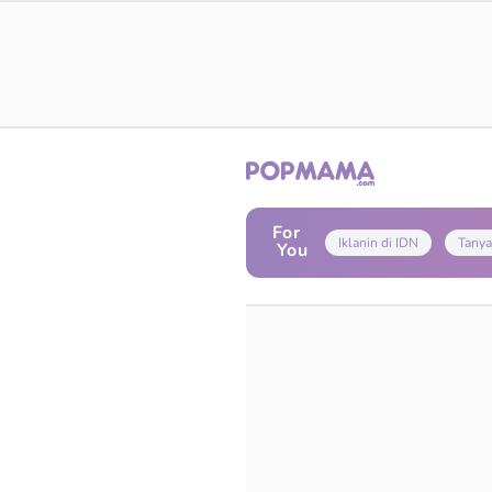
For
Iklanin di IDN
Tanya
You