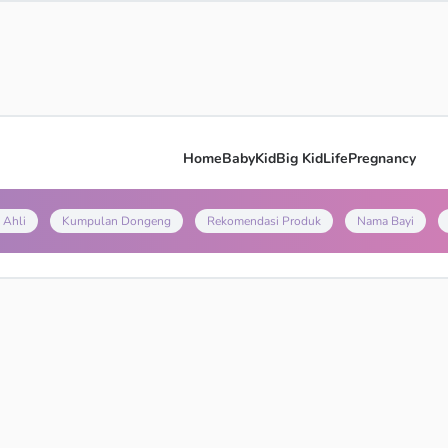
Home
Baby
Kid
Big Kid
Life
Pregnancy
 Ahli
Kumpulan Dongeng
Rekomendasi Produk
Nama Bayi