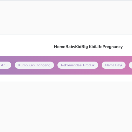
Home
Baby
Kid
Big Kid
Life
Pregnancy
 Ahli
Kumpulan Dongeng
Rekomendasi Produk
Nama Bayi