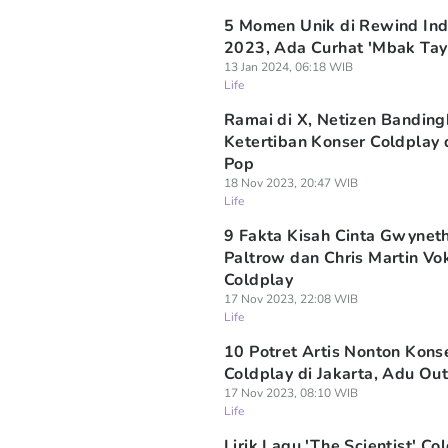
5 Momen Unik di Rewind Ind
2023, Ada Curhat 'Mbak Tay
13 Jan 2024, 06:18 WIB
Life
Ramai di X, Netizen Bandin
Ketertiban Konser Coldplay 
Pop
18 Nov 2023, 20:47 WIB
Life
9 Fakta Kisah Cinta Gwynet
Paltrow dan Chris Martin Vok
Coldplay
17 Nov 2023, 22:08 WIB
Life
10 Potret Artis Nonton Kons
Coldplay di Jakarta, Adu Outf
17 Nov 2023, 08:10 WIB
Life
Lirik Lagu 'The Scientist' Co