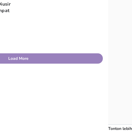
iusir
mpat
Load More
Tonton lebih