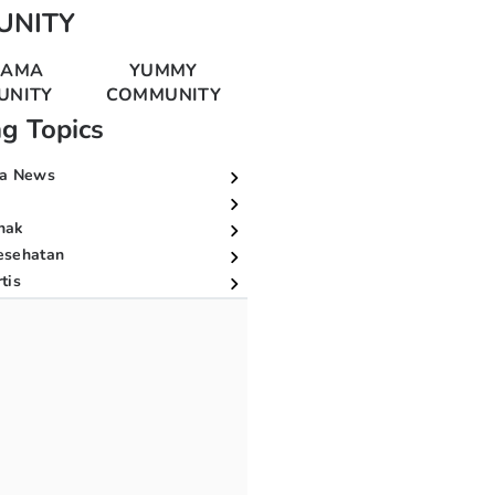
UNITY
MAMA
YUMMY
UNITY
COMMUNITY
ng Topics
a News
nak
esehatan
tis