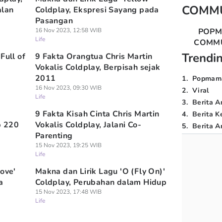
COMM
alan
Coldplay, Ekspresi Sayang pada
Pasangan
16 Nov 2023, 12:58 WIB
POP
Life
COMM
Trendi
Full of
9 Fakta Orangtua Chris Martin
Vokalis Coldplay, Berpisah sejak
2011
1
.
Popmam
16 Nov 2023, 09:30 WIB
2
.
Viral
Life
3
.
Berita A
9 Fakta Kisah Cinta Chris Martin
4
.
Berita K
p 220
Vokalis Coldplay, Jalani Co-
5
.
Berita Ar
Parenting
15 Nov 2023, 19:25 WIB
Life
ove'
Makna dan Lirik Lagu 'O (Fly On)'
a
Coldplay, Perubahan dalam Hidup
15 Nov 2023, 17:48 WIB
Life