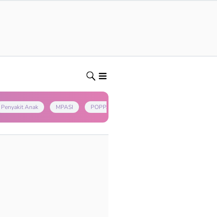
Penyakit Anak
MPASI
POPPAPA