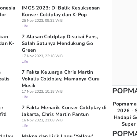
onesia
IMGS 2023: Di Balik Kesuksesan
lor'
Konser Coldplay dan K-Pop
25 Nov 2023, 09:32 WIB
Life
gkan
7 Alasan Coldplay Disukai Fans,
dan K-
Salah Satunya Mendukung Go
Green
17 Nov 2023, 22:18 WIB
Life
h
7 Fakta Keluarga Chris Martin
alis
Vokalis Coldplay, Mamanya Guru
Musik
POPM
17 Nov 2023, 10:18 WIB
Life
Popmama 
er
7 Fakta Menarik Konser Coldplay di
2026 - S
it!
Jakarta, Chris Martin Pantun
Hadapi G
16 Nov 2023, 21:08 WIB
Super 
Life
POPM
ldplay,
Makna dan Lirik Lagu 'Yellow'