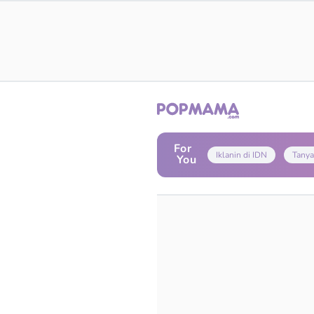
For
Iklanin di IDN
Tanya
You