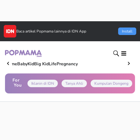
Baca artikel
Popmama
lainnya di IDN App
Install
Home
Baby
Kid
Big Kid
Life
Pregnancy
For
Iklanin di IDN
Tanya Ahli
Kumpulan Dongeng
You