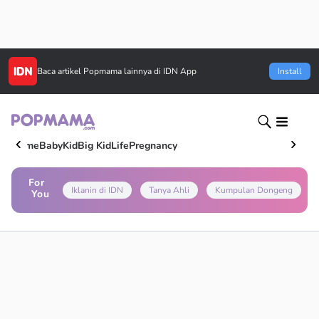
Baca artikel
Popmama
lainnya di IDN App
Install
Home
Baby
Kid
Big Kid
Life
Pregnancy
For
Iklanin di IDN
Tanya Ahli
Kumpulan Dongeng
You