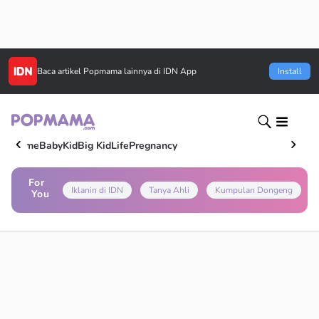
Baca artikel
Popmama
lainnya di IDN App
Install
Home
Baby
Kid
Big Kid
Life
Pregnancy
For
Iklanin di IDN
Tanya Ahli
Kumpulan Dongeng
You