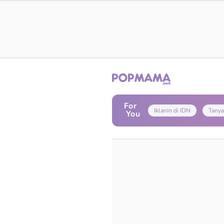
For
Iklanin di IDN
Tanya
You