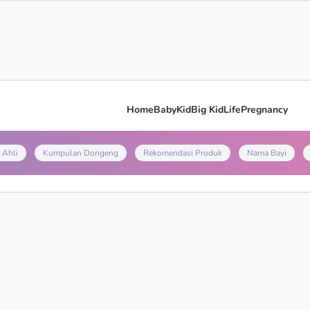
Home
Baby
Kid
Big Kid
Life
Pregnancy
 Ahli
Kumpulan Dongeng
Rekomendasi Produk
Nama Bayi