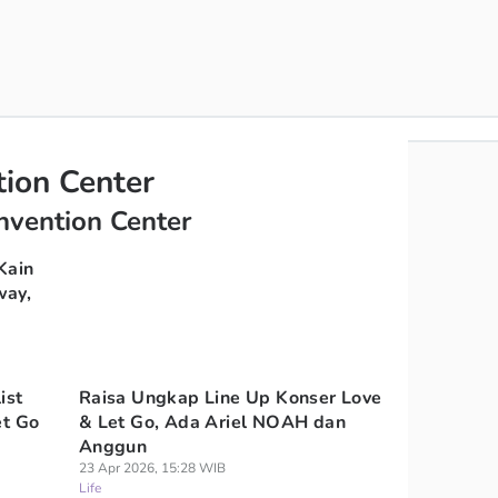
tion Center
onvention Center
Kain
way,
ist
Raisa Ungkap Line Up Konser Love
et Go
& Let Go, Ada Ariel NOAH dan
Anggun
23 Apr 2026, 15:28 WIB
Life