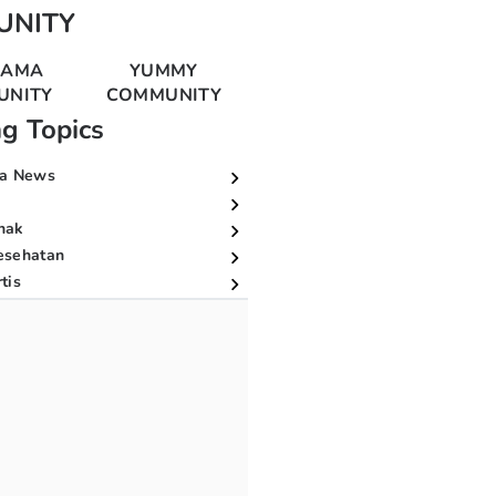
UNITY
MAMA
YUMMY
UNITY
COMMUNITY
ng Topics
a News
nak
esehatan
tis