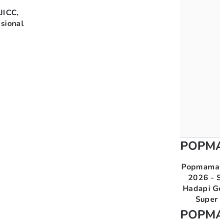
JICC,
sional
POPM
Popmama 
2026 - S
Hadapi G
Super 
POPM