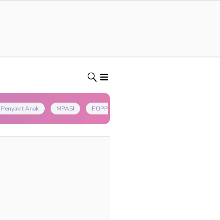
Penyakit Anak
MPASI
POPPAPA