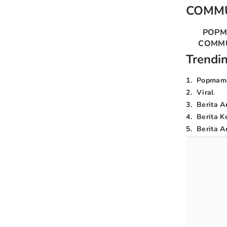
COMM
POP
COMM
Trendi
1
.
Popmam
2
.
Viral
3
.
Berita A
4
.
Berita K
5
.
Berita Ar