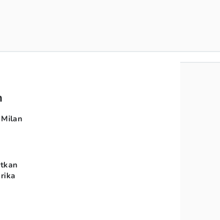
n
 Milan
atkan
rika