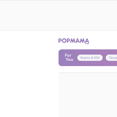
For
Iklanin di IDN
Tanya
You