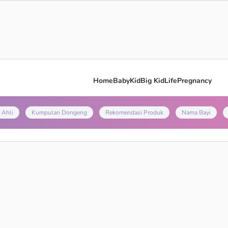
Home
Baby
Kid
Big Kid
Life
Pregnancy
 Ahli
Kumpulan Dongeng
Rekomendasi Produk
Nama Bayi