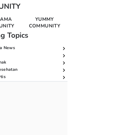
UNITY
MAMA
YUMMY
UNITY
COMMUNITY
ng Topics
a News
nak
esehatan
tis