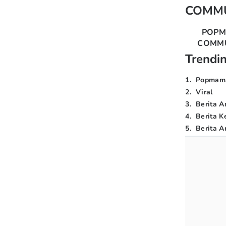
COMM
POP
COMM
Trendi
1
.
Popmam
2
.
Viral
3
.
Berita A
4
.
Berita K
5
.
Berita Ar