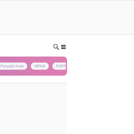
Penyakit Anak
MPASI
POPPAPA