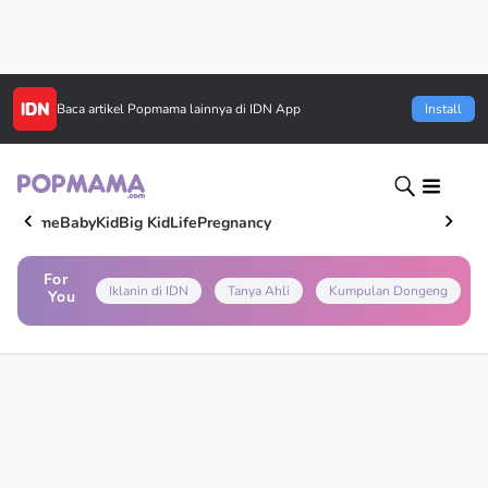
Baca artikel
Popmama
lainnya di IDN App
Install
Home
Baby
Kid
Big Kid
Life
Pregnancy
For
Iklanin di IDN
Tanya Ahli
Kumpulan Dongeng
You