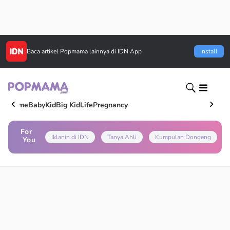
Baca artikel
Popmama
lainnya di IDN App
Install
Home
Baby
Kid
Big Kid
Life
Pregnancy
For
Iklanin di IDN
Tanya Ahli
Kumpulan Dongeng
You