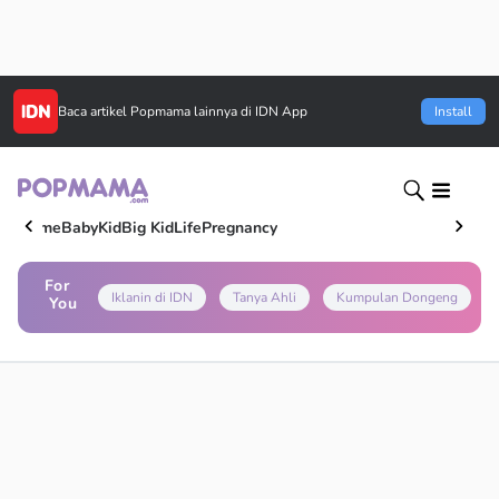
Baca artikel
Popmama
lainnya di IDN App
Install
Home
Baby
Kid
Big Kid
Life
Pregnancy
For
Iklanin di IDN
Tanya Ahli
Kumpulan Dongeng
You