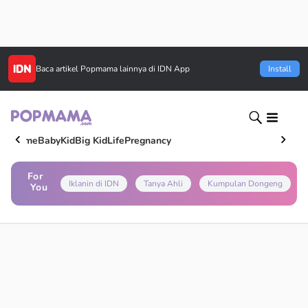
Baca artikel
Popmama
lainnya di IDN App
Install
Home
Baby
Kid
Big Kid
Life
Pregnancy
For
Iklanin di IDN
Tanya Ahli
Kumpulan Dongeng
You