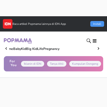
Baca artikel
Popmama
lainnya di IDN App
Install
Home
Baby
Kid
Big Kid
Life
Pregnancy
For
Iklanin di IDN
Tanya Ahli
Kumpulan Dongeng
You