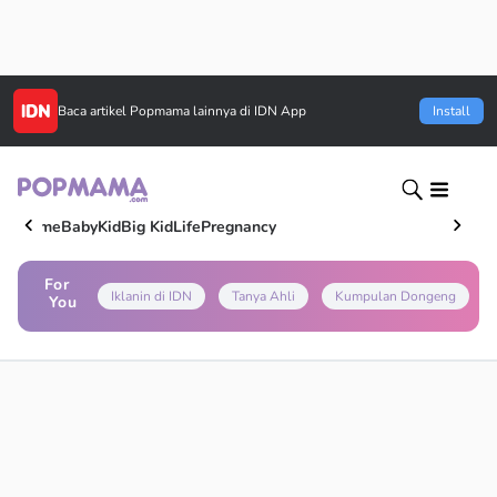
Baca artikel
Popmama
lainnya di IDN App
Install
Home
Baby
Kid
Big Kid
Life
Pregnancy
For
Iklanin di IDN
Tanya Ahli
Kumpulan Dongeng
You