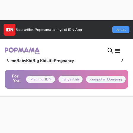
Baca artikel
Popmama
lainnya di IDN App
Install
Home
Baby
Kid
Big Kid
Life
Pregnancy
For
Iklanin di IDN
Tanya Ahli
Kumpulan Dongeng
You