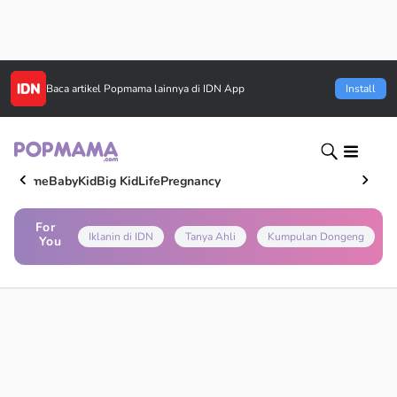
Baca artikel
Popmama
lainnya di IDN App
Install
Home
Baby
Kid
Big Kid
Life
Pregnancy
For
Iklanin di IDN
Tanya Ahli
Kumpulan Dongeng
You