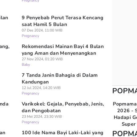
Pregnancy
lan
9 Penyebab Perut Terasa Kencang
saat Hamil 5 Bulan
07 Des 2024, 11:00 WIB
Pregnancy
ang,
Rekomendasi Mainan Bayi 4 Bulan
yang Aman dan Menyenangkan
27 Nov 2024, 01:20 WIB
Baby
7 Tanda Janin Bahagia di Dalam
Kandungan
12 Jul 2024, 14:20 WIB
POPM
Pregnancy
anda
Varikokel: Gejala, Penyebab, Jenis,
Popmama 
dan Pengobatan
2026 - S
23 Mei 2024, 23:30 WIB
Hadapi G
Pregnancy
Super 
POPM
an
100 Ide Nama Bayi Laki-Laki yang