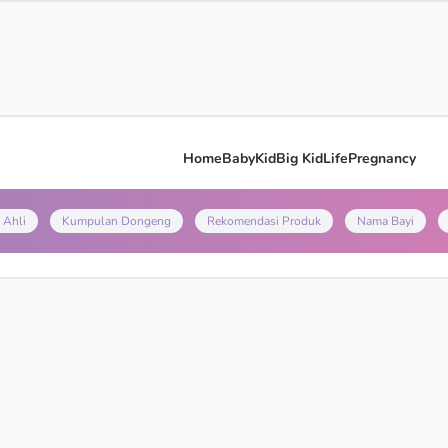
Home
Baby
Kid
Big Kid
Life
Pregnancy
 Ahli
Kumpulan Dongeng
Rekomendasi Produk
Nama Bayi