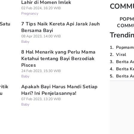
Lahir di Momen Imlek
COMM
02 Feb 2024, 16:20 WIB
Pregnancy
POP
Satu
7 Tips Naik Kereta Api Jarak Jauh
COMM
Bersama Bayi
Trendi
08 Apr 2023, 14:00 WIB
Baby
1
.
Popmam
8 Hal Menarik yang Perlu Mama
2
.
Viral
Ketahui tentang Bayi Berzodiak
3
.
Berita A
Pisces
4
.
Berita K
24 Feb 2023, 15:30 WIB
5
.
Berita Ar
Baby
itik
Apakah Bayi Harus Mandi Setiap
bu
Hari? Ini Penjelasannya!
07 Feb 2023, 13:20 WIB
Baby