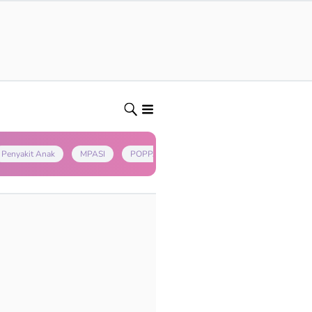
Penyakit Anak
MPASI
POPPAPA