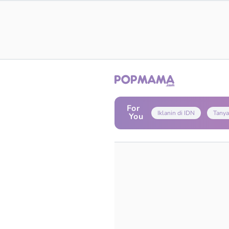
For
Iklanin di IDN
Tanya
You