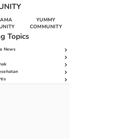
UNITY
MAMA
YUMMY
UNITY
COMMUNITY
ng Topics
a News
nak
esehatan
tis