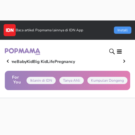
Baca artikel
Popmama
lainnya di IDN App
Install
Home
Baby
Kid
Big Kid
Life
Pregnancy
For
Iklanin di IDN
Tanya Ahli
Kumpulan Dongeng
You