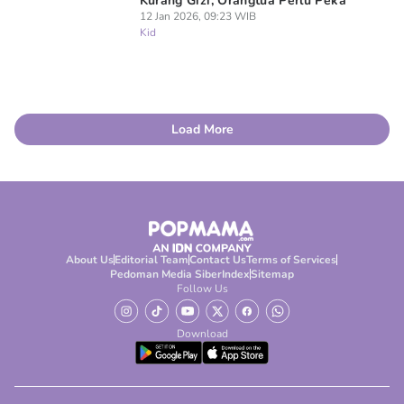
Kurang Gizi, Orangtua Perlu Peka
12 Jan 2026, 09:23 WIB
Kid
Load More
About Us
Editorial Team
Contact Us
Terms of Services
Pedoman Media Siber
Index
Sitemap
Follow Us
Download