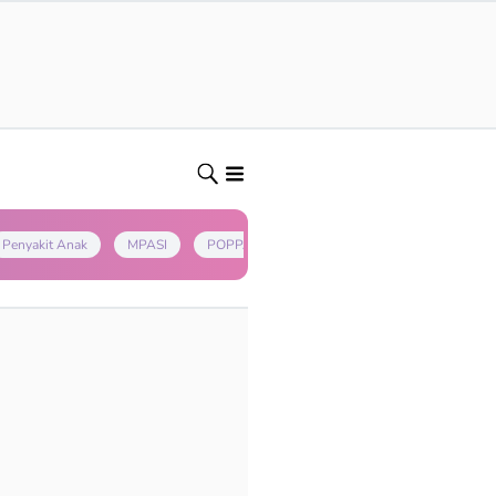
Penyakit Anak
MPASI
POPPAPA