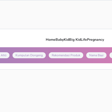
Home
Baby
Kid
Big Kid
Life
Pregnancy
 Ahli
Kumpulan Dongeng
Rekomendasi Produk
Nama Bayi