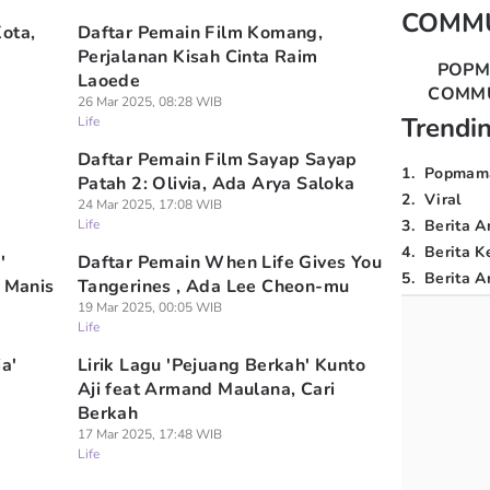
COMM
ota,
Daftar Pemain Film Komang,
Perjalanan Kisah Cinta Raim
POP
Laoede
COMM
26 Mar 2025, 08:28 WIB
Trendi
Life
Daftar Pemain Film Sayap Sayap
1
.
Popmam
Patah 2: Olivia, Ada Arya Saloka
2
.
Viral
24 Mar 2025, 17:08 WIB
Life
3
.
Berita A
4
.
Berita K
'
Daftar Pemain When Life Gives You
5
.
Berita Ar
n Manis
Tangerines , Ada Lee Cheon-mu
19 Mar 2025, 00:05 WIB
Life
a'
Lirik Lagu 'Pejuang Berkah' Kunto
Aji feat Armand Maulana, Cari
Berkah
17 Mar 2025, 17:48 WIB
Life