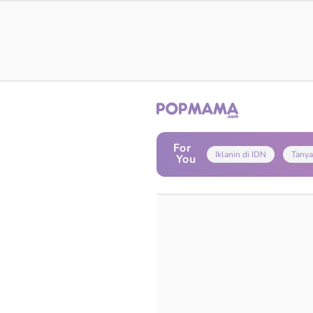
For
Iklanin di IDN
Tanya
You