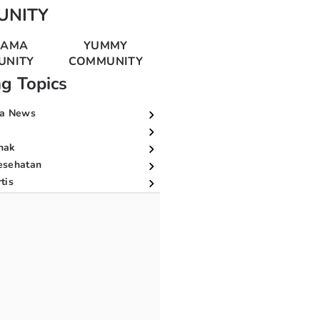
UNITY
MAMA
YUMMY
UNITY
COMMUNITY
ng Topics
a News
nak
esehatan
tis