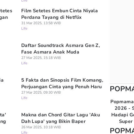
Life
etetes
Film Setetes Embun Cinta Niyala
ngan
Perdana Tayang di Netflix
31 Mar 2025, 13:58 WIB
Life
Daftar Soundtrack Asmara Gen Z,
Fase Asmara Anak Muda
27 Mar 2025, 15:18 WIB
Life
ia
5 Fakta dan Sinopsis Film Komang,
Perjuangan Cinta yang Penuh Haru
POPM
27 Mar 2025, 09:30 WIB
Life
Popmama 
2026 - S
ta'
Makna dan Chord Gitar Lagu 'Aku
Hadapi G
ung
Dah Lupa' yang Bikin Baper
Super 
26 Mar 2025, 10:18 WIB
POPM
Life