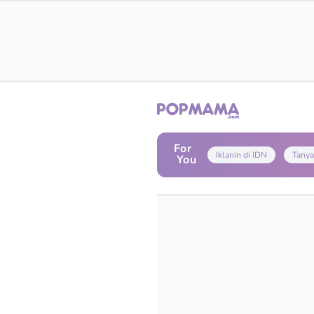
For
Iklanin di IDN
Tanya
You