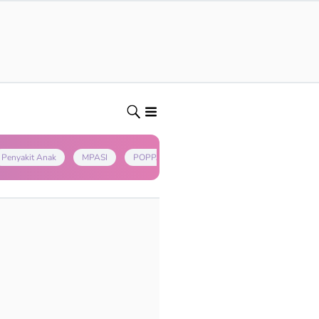
Penyakit Anak
MPASI
POPPAPA