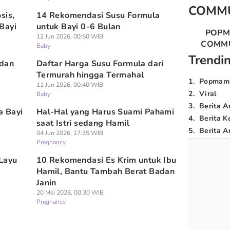
COMM
sis,
14 Rekomendasi Susu Formula
Bayi
untuk Bayi 0-6 Bulan
POP
12 Jun 2026, 00:50 WIB
COMM
Baby
Trendi
adan
Daftar Harga Susu Formula dari
Termurah hingga Termahal
1
.
Popmam
11 Jun 2026, 00:40 WIB
2
.
Viral
Baby
3
.
Berita A
a Bayi
Hal-Hal yang Harus Suami Pahami
4
.
Berita K
saat Istri sedang Hamil
5
.
Berita Ar
04 Jun 2026, 17:35 WIB
Pregnancy
Layu
10 Rekomendasi Es Krim untuk Ibu
Hamil, Bantu Tambah Berat Badan
Janin
20 Mei 2026, 00:30 WIB
Pregnancy