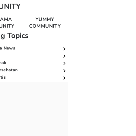
UNITY
MAMA
YUMMY
UNITY
COMMUNITY
ng Topics
a News
nak
esehatan
tis