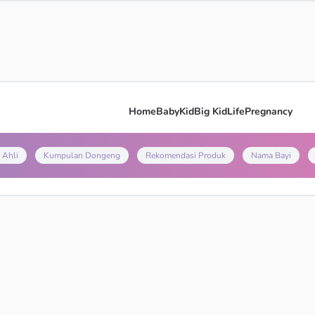
Home
Baby
Kid
Big Kid
Life
Pregnancy
 Ahli
Kumpulan Dongeng
Rekomendasi Produk
Nama Bayi