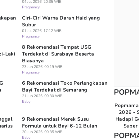
04 Jul 2026, 20:35 WIB
Pregnancy
gkapan
Ciri-Ciri Warna Darah Haid yang
Subur
01 Jul 2026, 17:12 WIB
Pregnancy
8 Rekomendasi Tempat USG
i-Laki
Terdekat di Surabaya Beserta
Biayanya
23 Jun 2026, 00:19 WIB
Pregnancy
SG
6 Rekomendasi Toko Perlengkapan
a
Bayi Terdekat di Semarang
POPM
21 Jun 2026, 00:30 WIB
Baby
Popmama 
2026 - S
anggal
9 Rekomendasi Merek Susu
Hadapi G
uarius
Formula untuk Bayi 6-12 Bulan
Super 
20 Jun 2026, 00:35 WIB
POPM
Baby