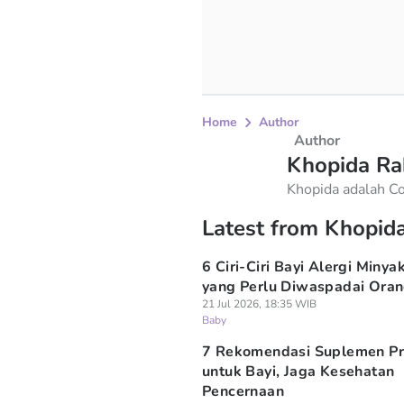
Home
Author
Author
Khopida R
Khopida adalah C
Popmama, fokusnya
Latest from Khopi
menjaga akurasi, 
6 Ciri-Ciri Bayi Alergi Minya
yang Perlu Diwaspadai Ora
21 Jul 2026, 18:35 WIB
Baby
7 Rekomendasi Suplemen Pr
untuk Bayi, Jaga Kesehatan
Pencernaan