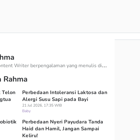
ahma
ontent Writer berpengalaman yang menulis di
 meliputi topik parenting. Khopida selalu
da Rahma
inklusivitas, dan kepercayaan pembaca.
k Telon
Perbedaan Intoleransi Laktosa dan
ngtua
Alergi Susu Sapi pada Bayi
21 Jul 2026, 17:35 WIB
Baby
obiotik
Perbedaan Nyeri Payudara Tanda
Haid dan Hamil, Jangan Sampai
Keliru!