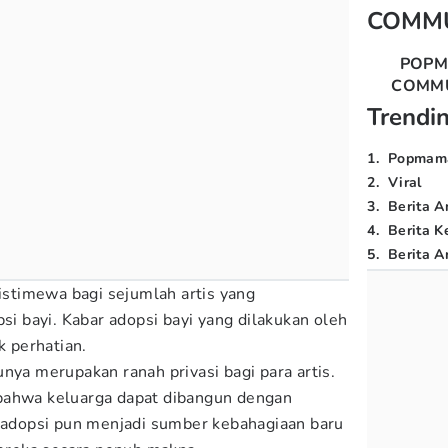
COMM
POP
COMM
Trendi
1
.
Popmam
2
.
Viral
3
.
Berita A
4
.
Berita K
5
.
Berita Ar
timewa bagi sejumlah artis yang
 bayi. Kabar adopsi bayi yang dilakukan oleh
k perhatian.
nya merupakan ranah privasi bagi para artis.
bahwa keluarga dapat dibangun dengan
i adopsi pun menjadi sumber kebahagiaan baru