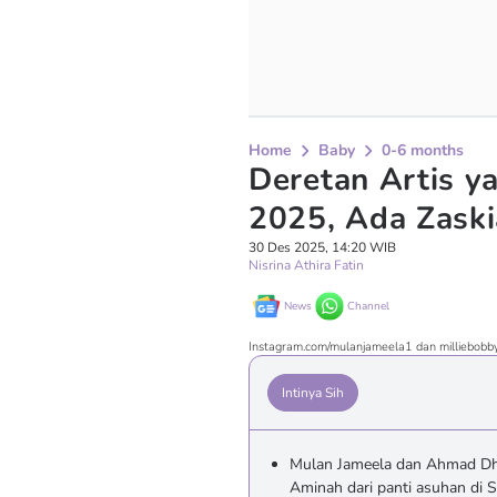
Home
Baby
0-6 months
Deretan Artis y
2025, Ada Zask
30 Des 2025, 14:20 WIB
Nisrina Athira Fatin
News
Channel
Instagram.com/mulanjameela1 dan milliebob
Intinya Sih
Mulan Jameela dan Ahmad Dh
Aminah dari panti asuhan di S