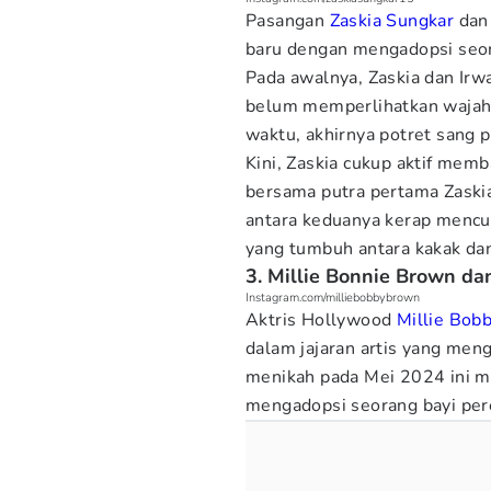
Pasangan
Zaskia Sungkar
dan 
baru dengan mengadopsi seo
Pada awalnya, Zaskia dan Irw
belum memperlihatkan wajahn
waktu, akhirnya potret sang 
Kini, Zaskia cukup aktif me
bersama putra pertama Zaskia,
antara keduanya kerap mencu
yang tumbuh antara kakak dan
3. Millie Bonnie Brown da
Instagram.com/milliebobbybrown
Aktris Hollywood
Millie Bob
dalam jajaran artis yang men
menikah pada Mei 2024 ini
mengadopsi seorang bayi pe