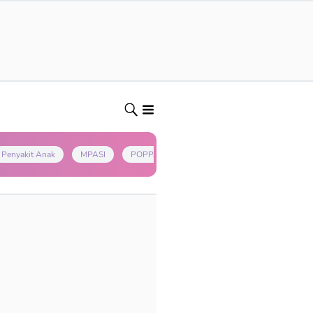
Penyakit Anak
MPASI
POPPAPA