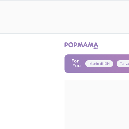
For
Iklanin di IDN
Tanya
You