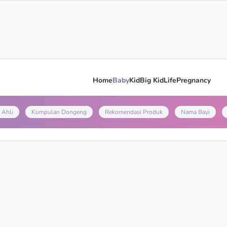
Home
Baby
Kid
Big Kid
Life
Pregnancy
 Ahli
Kumpulan Dongeng
Rekomendasi Produk
Nama Bayi