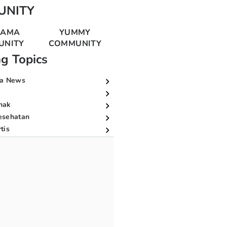
UNITY
MAMA
YUMMY
UNITY
COMMUNITY
ng Topics
a News
nak
esehatan
tis