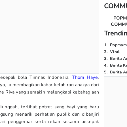
COMM
POP
COMM
Trendi
1
.
Popmam
2
.
Viral
3
.
Berita A
4
.
Berita K
5
.
Berita Ar
pesepak bola Timnas Indonesia,
Thom Haye
.
a, ia membagikan kabar kelahiran anakya dari
he Riva yang semakin melengkapi kebahagiaan
iunggah, terlihat potret sang bayi yang baru
gsung menarik perhatian publik dan dibanjiri
ari penggemar serta rekan sesama pesepak