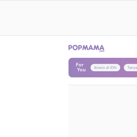
For
Iklanin di IDN
Tanya
You