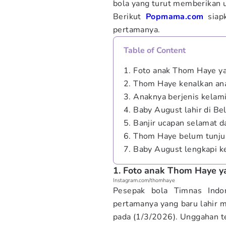
bola yang turut memberikan 
Berikut
Popmama.com
sia
pertamanya.
Table of Content
1. Foto anak Thom Haye ya
2. Thom Haye kenalkan an
3. Anaknya berjenis kelami
4. Baby August lahir di Be
5. Banjir ucapan selamat d
6. Thom Haye belum tunju
7. Baby August lengkapi k
1. Foto anak Thom Haye ya
Instagram.com/thomhaye
Pesepak bola Timnas Indo
pertamanya yang baru lahir 
pada (1/3/2026). Unggahan te