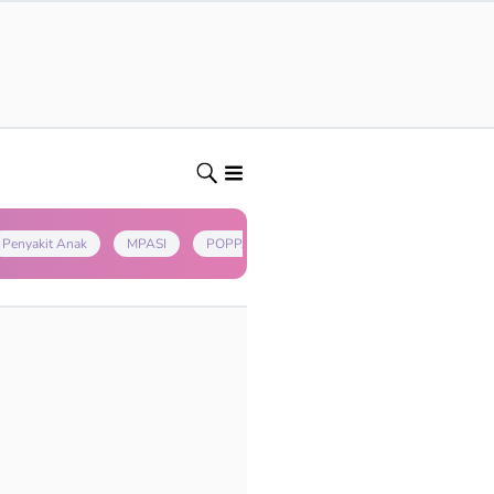
Penyakit Anak
MPASI
POPPAPA