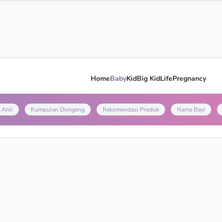
Home
Baby
Kid
Big Kid
Life
Pregnancy
 Ahli
Kumpulan Dongeng
Rekomendasi Produk
Nama Bayi