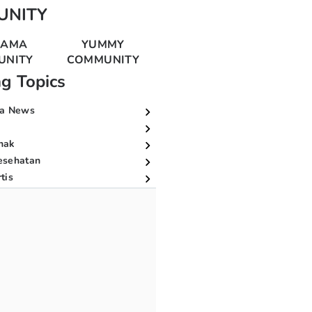
UNITY
MAMA
YUMMY
UNITY
COMMUNITY
ng Topics
a News
nak
esehatan
tis