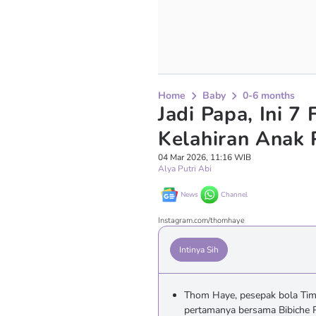
Home
Baby
0-6 months
Jadi Papa, Ini 
Kelahiran Anak
04 Mar 2026, 11:16 WIB
Alya Putri Abi
News
Channel
Instagram.com/thomhaye
Intinya Sih
Thom Haye, pesepak bola Ti
pertamanya bersama Bibiche R