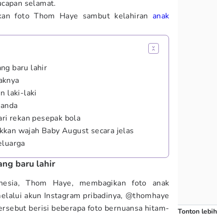
ucapan selamat.
pkan foto Thom Haye sambut kelahiran
anak
ng baru lahir
aknya
n laki-laki
landa
ari rekan pesepak bola
kkan wajah Baby August secara jelas
eluarga
ng baru lahir
nesia, Thom Haye, membagikan foto anak
melalui akun Instagram pribadinya, @thomhaye
rsebut berisi beberapa foto bernuansa hitam-
Tonton lebih