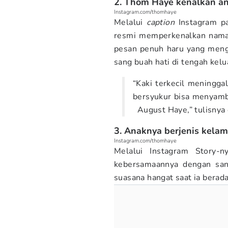
2. Thom Haye kenalkan a
Instagram.com/thomhaye
Melalui
caption
Instagram p
resmi memperkenalkan nama 
pesan penuh haru yang meng
sang buah hati di tengah kelu
“Kaki terkecil meninggal
bersyukur bisa menyambut
August Haye,” tulisnya
3. Anaknya berjenis kelami
Instagram.com/thomhaye
Melalui Instagram Story
kebersamaannya dengan san
suasana hangat saat ia bera