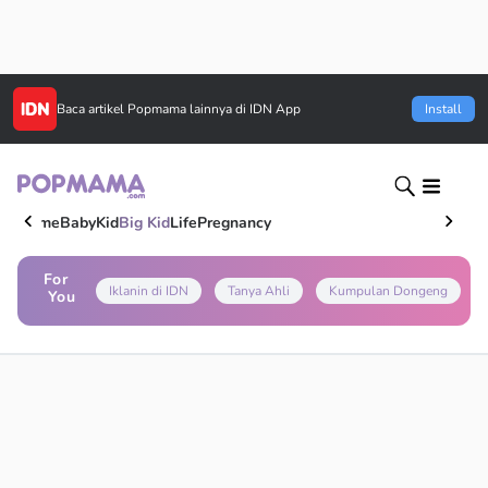
Baca artikel
Popmama
lainnya di IDN App
Install
Home
Baby
Kid
Big Kid
Life
Pregnancy
For
Iklanin di IDN
Tanya Ahli
Kumpulan Dongeng
You