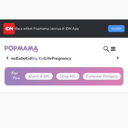
Baca artikel
Popmama
lainnya di IDN App
Install
Home
Baby
Kid
Big Kid
Life
Pregnancy
For
Iklanin di IDN
Tanya Ahli
Kumpulan Dongeng
You