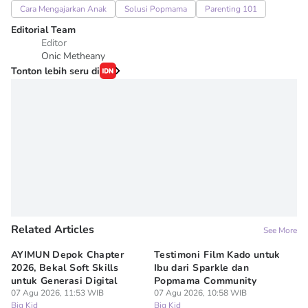
Cara Mengajarkan Anak
Solusi Popmama
Parenting 101
Editorial Team
Editor
Onic Metheany
Tonton lebih seru di
Related Articles
See More
AYIMUN Depok Chapter
Testimoni Film Kado untuk
1
2026, Bekal Soft Skills
Ibu dari Sparkle dan
M
untuk Generasi Digital
Popmama Community
Te
07 Agu 2026, 11:53 WIB
07 Agu 2026, 10:58 WIB
07
Big Kid
Big Kid
Bi