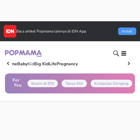
Baca artikel
Popmama
lainnya di IDN App
Install
Home
Baby
Kid
Big Kid
Life
Pregnancy
For
Iklanin di IDN
Tanya Ahli
Kumpulan Dongeng
You