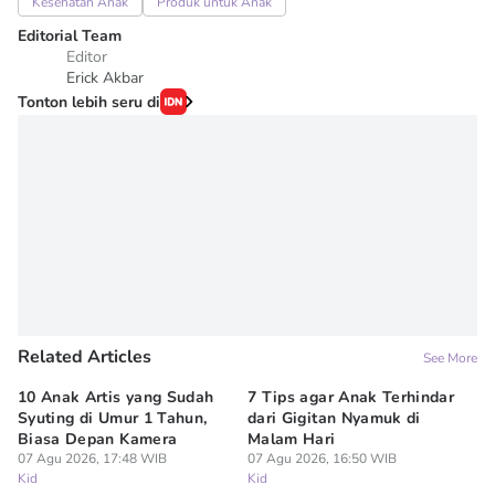
Kesehatan Anak
Produk untuk Anak
Editorial Team
Editor
Erick Akbar
Tonton lebih seru di
Related Articles
See More
10 Anak Artis yang Sudah
7 Tips agar Anak Terhindar
Re
Syuting di Umur 1 Tahun,
dari Gigitan Nyamuk di
H
Biasa Depan Kamera
Malam Hari
Ca
07 Agu 2026, 17:48 WIB
07 Agu 2026, 16:50 WIB
07
Kid
Kid
Ki