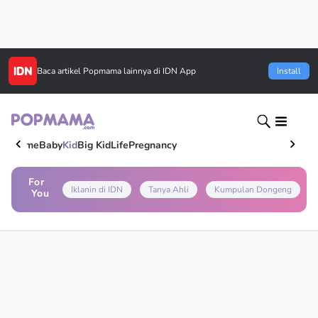
Baca artikel
Popmama
lainnya di IDN App
Install
Home
Baby
Kid
Big Kid
Life
Pregnancy
For
Iklanin di IDN
Tanya Ahli
Kumpulan Dongeng
You