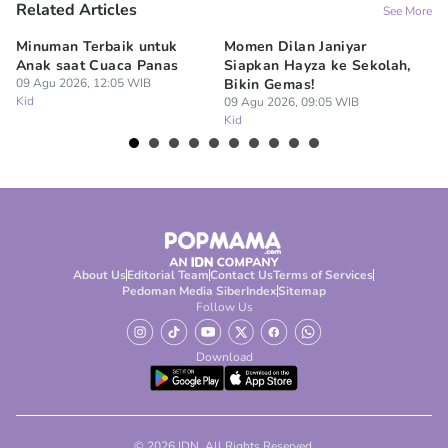
Related Articles
See More
Minuman Terbaik untuk
Momen Dilan Janiyar
10
Anak saat Cuaca Panas
Siapkan Hayza ke Sekolah,
Sy
09 Agu 2026, 12:05 WIB
Bikin Gemas!
B
Kid
09 Agu 2026, 09:05 WIB
07
Kid
Ki
About Us
Editorial Team
Contact Us
Terms of Services
Pedoman Media Siber
Index
Sitemap
Follow Us
Download
© 2026 IDN. All Rights Reserved.