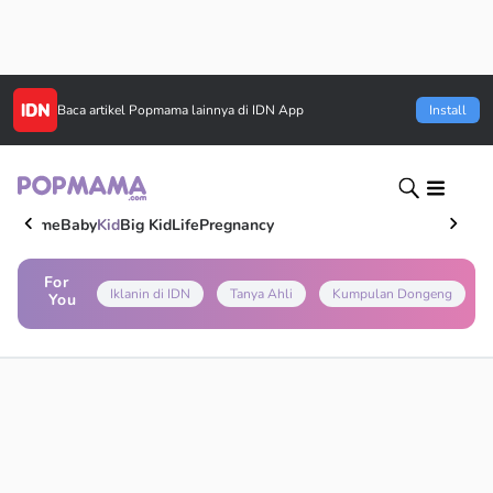
Baca artikel
Popmama
lainnya di IDN App
Install
Home
Baby
Kid
Big Kid
Life
Pregnancy
For
Iklanin di IDN
Tanya Ahli
Kumpulan Dongeng
You