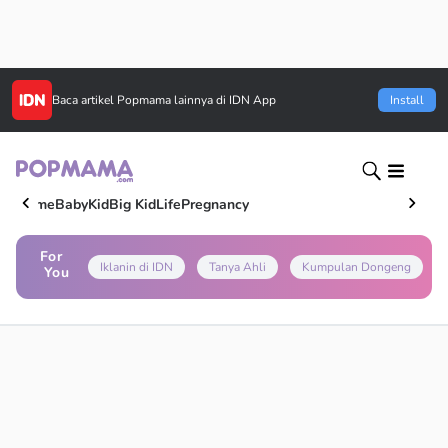
Baca artikel
Popmama
lainnya di IDN App
Install
Home
Baby
Kid
Big Kid
Life
Pregnancy
For
Iklanin di IDN
Tanya Ahli
Kumpulan Dongeng
You