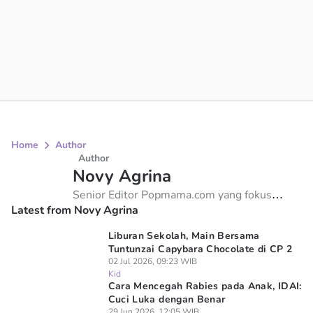
Home
Author
Author
Novy Agrina
Senior Editor Popmama.com yang fokus
Latest from Novy Agrina
menulis Kesehatan fisik dan mental anak,
review produk anak, parenting, pergaulan
Liburan Sekolah, Main Bersama
remaja, hobi dan gaya hidup anak. Upayakan
Tuntunzai Capybara Chocolate di CP 2
banyak hal untuk berikan yang terbaik.
02 Jul 2026, 09:23 WIB
Kid
Cara Mencegah Rabies pada Anak, IDAI:
Cuci Luka dengan Benar
29 Jun 2026, 12:05 WIB