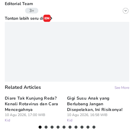
Editorial Team
3+
Editor
Tonton lebih seru di
Fairaz Tsiqat
Editor
Irma ediarti mardiyah
Editor
Erick Akbar
Related Articles
See More
Diare Tak Kunjung Reda?
Gigi Susu Anak yang
Lu
Kenali Rotavirus dan Cara
Berlubang Jangan
Pe
Mencegahnya
Disepelekan, Ini Risikonya!
Fi
10 Agu 2026, 17:00 WIB
10 Agu 2026, 16:58 WIB
10
Kid
Kid
Ki