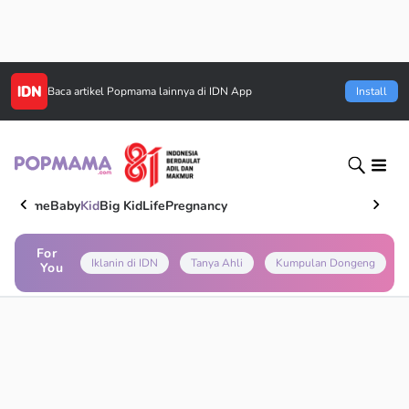
Baca artikel
Popmama
lainnya di IDN App
Install
Home
Baby
Kid
Big Kid
Life
Pregnancy
For
Iklanin di IDN
Tanya Ahli
Kumpulan Dongeng
You