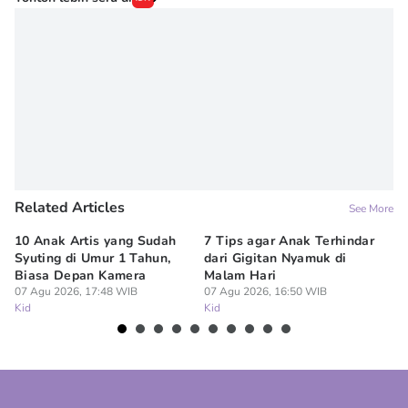
Onic Metheany
Editor
Erick Akbar
Related Articles
See More
10 Anak Artis yang Sudah
7 Tips agar Anak Terhindar
Re
Syuting di Umur 1 Tahun,
dari Gigitan Nyamuk di
H
Biasa Depan Kamera
Malam Hari
Ca
07 Agu 2026, 17:48 WIB
07 Agu 2026, 16:50 WIB
07
Kid
Kid
Ki