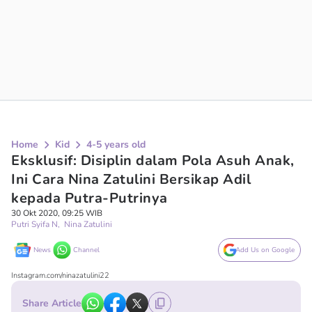
Home
Kid
4-5 years old
Eksklusif: Disiplin dalam Pola Asuh Anak,
Ini Cara Nina Zatulini Bersikap Adil
kepada Putra-Putrinya
30 Okt 2020, 09:25 WIB
Putri Syifa N
,
Nina Zatulini
News
Channel
Add Us on Google
Instagram.com/ninazatulini22
Share Article