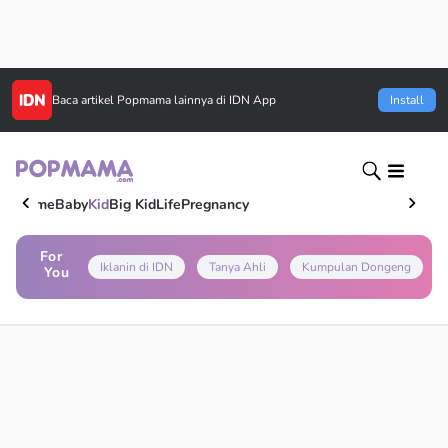
Baca artikel
Popmama
lainnya di IDN App
Install
Home
Baby
Kid
Big Kid
Life
Pregnancy
For
Iklanin di IDN
Tanya Ahli
Kumpulan Dongeng
You