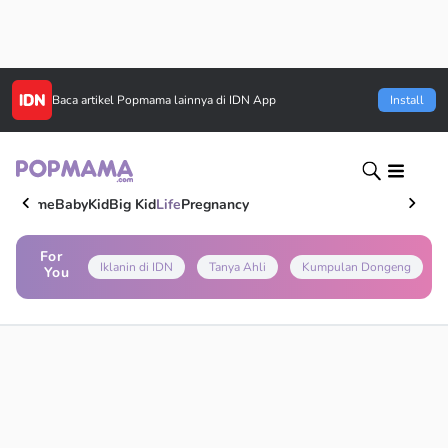
Baca artikel
Popmama
lainnya di IDN App
Install
Home
Baby
Kid
Big Kid
Life
Pregnancy
For
Iklanin di IDN
Tanya Ahli
Kumpulan Dongeng
You