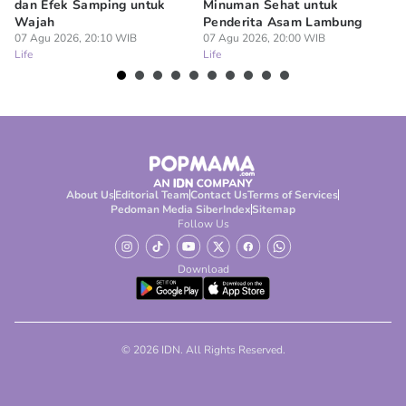
dan Efek Samping untuk
Minuman Sehat untuk
5 
Wajah
Penderita Asam Lambung
07
Lif
07 Agu 2026, 20:10 WIB
07 Agu 2026, 20:00 WIB
Life
Life
About Us
Editorial Team
Contact Us
Terms of Services
Pedoman Media Siber
Index
Sitemap
Follow Us
Download
© 2026 IDN. All Rights Reserved.