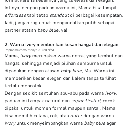
formal karena kesannya yang
timeless
dan elegan.
Intinya, dengan paduan warna ini, Mama bisa tampil
effortless
tapi tetap
standout
di berbagai kesempatan.
Jadi, jangan ragu buat mengandalkan putih sebagai
partner atasan
baby blue
, ya!
2. Warna ivory memberikan kesan hangat dan elegan
Popmama.com/Zefanya Aurell.N/AI
Mama,
ivory
merupakan warna netral yang lembut dan
hangat, sehingga menjadi pilihan sempurna untuk
dipadukan dengan atasan
baby blue
, Ma. Warna ini
memberikan kesan elegan dan kalem tanpa terlihat
terlalu mencolok.
Dengan sedikit sentuhan abu-abu pada warna
ivory
,
paduan ini tampak natural dan
sophisticated
, cocok
dipakai untuk momen formal maupun santai. Mama
bisa memilih celana, rok, atau
outer
dengan warna
ivory
untuk menyeimbangkan warna
baby blue
agar