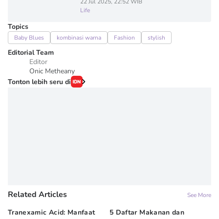
22 Jul 2025, 22:52 WIB
Life
Topics
Baby Blues
kombinasi warna
Fashion
stylish
Editorial Team
Editor
Onic Metheany
Tonton lebih seru di
Related Articles
See More
Tranexamic Acid: Manfaat
5 Daftar Makanan dan
Ap