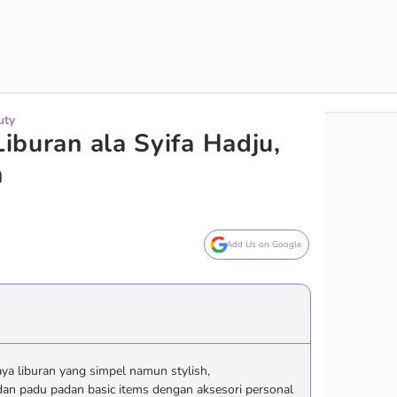
uty
 Liburan ala Syifa Hadju,
h
Add Us on Google
ya liburan yang simpel namun stylish,
 padu padan basic items dengan aksesori personal