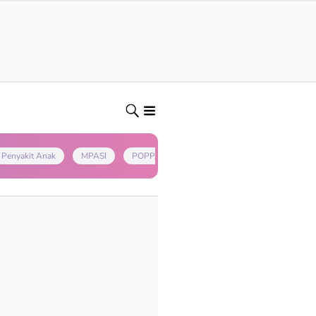
Penyakit Anak
MPASI
POPPAPA