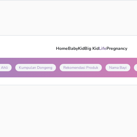
Home
Baby
Kid
Big Kid
Life
Pregnancy
 Ahli
Kumpulan Dongeng
Rekomendasi Produk
Nama Bayi