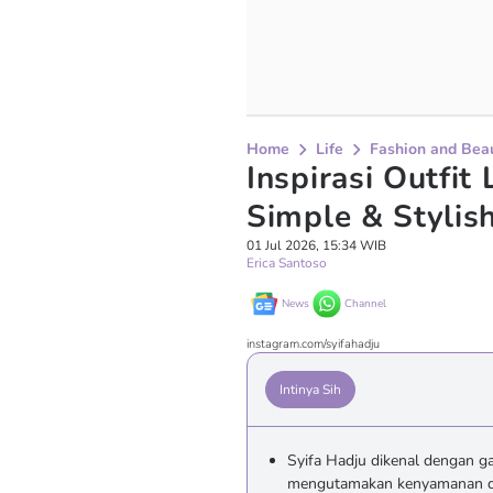
Home
Life
Fashion and Bea
Inspirasi Outfit
Simple & Stylis
01 Jul 2026, 15:34 WIB
Erica Santoso
News
Channel
instagram.com/syifahadju
Intinya Sih
Syifa Hadju dikenal dengan ga
mengutamakan kenyamanan dan