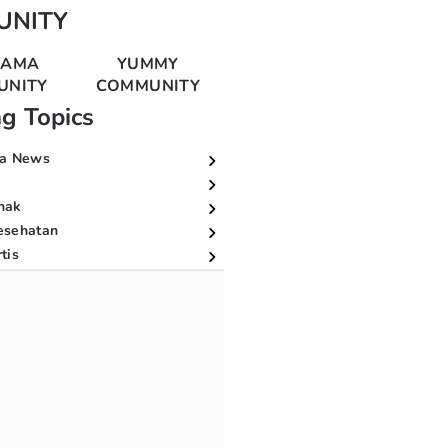
UNITY
MAMA
YUMMY
UNITY
COMMUNITY
ng Topics
a News
nak
esehatan
tis