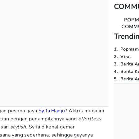
COMM
POP
COMM
Trendi
1
.
Popmam
2
.
Viral
3
.
Berita A
4
.
Berita K
5
.
Berita Ar
ngan pesona gaya
Syifa Hadju
? Aktris muda ini
hatian dengan penampilannya yang
effortless
esan
stylish
. Syifa dikenal gemar
sana yang sederhana, sehingga gayanya