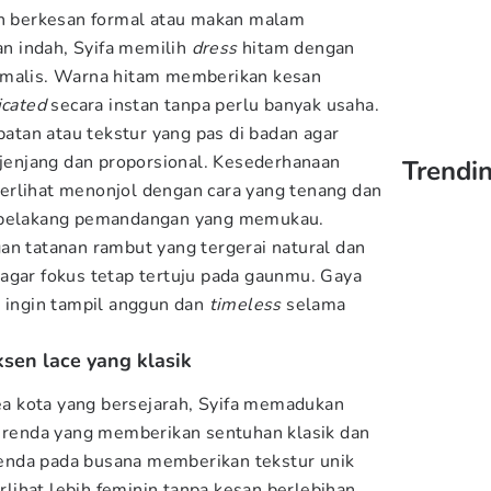
ih berkesan formal atau makan malam
n indah, Syifa memilih
dress
hitam dengan
malis. Warna hitam memberikan kesan
icated
secara instan tanpa perlu banyak usaha.
ipatan atau tekstur yang pas di badan agar
h jenjang dan proporsional. Kesederhanaan
Trendin
erlihat menonjol dengan cara yang tenang dan
r belakang pemandangan yang memukau.
an tatanan rambut yang tergerai natural dan
agar fokus tetap tertuju pada gaunmu. Gaya
g ingin tampil anggun dan
timeless
selama
sen lace yang klasik
rea kota yang bersejarah, Syifa memadukan
 renda yang memberikan sentuhan klasik dan
nda pada busana memberikan tekstur unik
ihat lebih feminin tanpa kesan berlebihan.