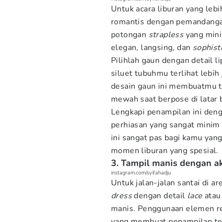
Untuk acara liburan yang leb
romantis dengan pemandanga
potongan
strapless
yang mini
elegan, langsing, dan
sophist
Pilihlah gaun dengan detail l
siluet tubuhmu terlihat lebi
desain gaun ini membuatmu t
mewah saat berpose di lata
Lengkapi penampilan ini deng
perhiasan yang sangat minim 
ini sangat pas bagi kamu yan
momen liburan yang spesial.
3. Tampil manis dengan ak
instagram.com/syifahadju
Untuk jalan-jalan santai di a
dress
dengan detail
lace
atau
manis. Penggunaan elemen re
yang membuat penampilan terl