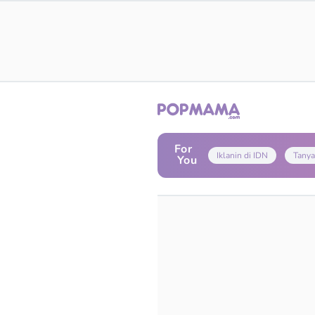
For
Iklanin di IDN
Tanya
You