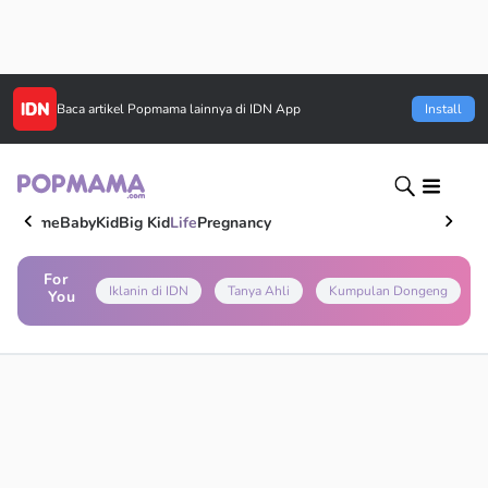
Baca artikel
Popmama
lainnya di IDN App
Install
Home
Baby
Kid
Big Kid
Life
Pregnancy
For
Iklanin di IDN
Tanya Ahli
Kumpulan Dongeng
You