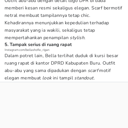
Outfit abu-abu dengan detail logo DPR di dada
memberi kesan resmi sekaligus elegan. Scarf bermotif
netral membuat tampilannya tetap chic.
Kehadirannya menunjukkan kepedulian terhadap
masyarakat yang ia wakili, sekaligus tetap
mempertahankan penampilan
stylish
.
5. Tampak serius di ruang rapat
Instagram.com/bellashofie_rigan
Dalam potret lain, Bella terlihat duduk di kursi besar
ruang rapat di kantor DPRD Kabupaten Buru. Outfit
abu-abu yang sama dipadukan dengan
scarf
motif
elegan membuat
look
ini tampil
standout
.