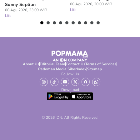
Sonny Septian
08 Agu 2026, 20:00 WIB
s
Life
08 Agu 2026, 23:09 WIB
08
Life
Lif
About Us
Editorial Team
Contact Us
Terms of Services
Pedoman Media Siber
Index
Sitemap
Follow Us
Download
© 2026 IDN. All Rights Reserved.