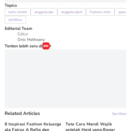
Topics
bella shofie
anggota dpr
anggota dprd
Fashion Artis
gaya art
politikus
Editorial Team
Editor
Onic Metheany
Tonton lebih seru di
Related Articles
See More
8 Inspirasi Fashion Keluarga
Tata Cara Mandi Wajib
5 
ala Fairuz A Rafiq dan
setelah Haid yang Benar
Le