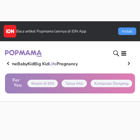
Baca artikel
Popmama
lainnya di IDN App
Install
Home
Baby
Kid
Big Kid
Life
Pregnancy
For
Iklanin di IDN
Tanya Ahli
Kumpulan Dongeng
You