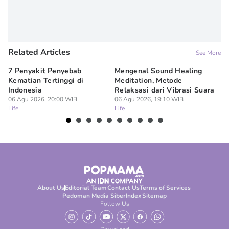
Related Articles
See More
7 Penyakit Penyebab
Mengenal Sound Healing
8 
Kematian Tertinggi di
Meditation, Metode
al
Indonesia
Relaksasi dari Vibrasi Suara
Bi
06 Agu 2026, 20:00 WIB
06 Agu 2026, 19:10 WIB
06
Life
Life
Lif
About Us
Editorial Team
Contact Us
Terms of Services
Pedoman Media Siber
Index
Sitemap
Follow Us