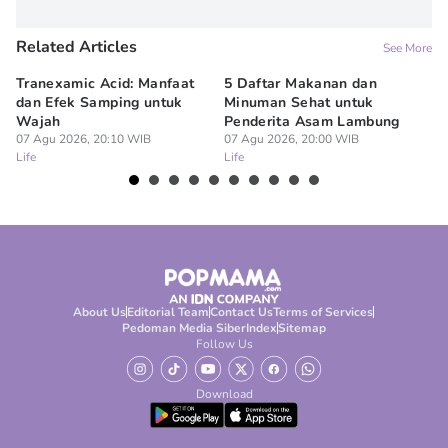
Related Articles
See More
Tranexamic Acid: Manfaat
5 Daftar Makanan dan
Ap
dan Efek Samping untuk
Minuman Sehat untuk
5 
Wajah
Penderita Asam Lambung
07
Lif
07 Agu 2026, 20:10 WIB
07 Agu 2026, 20:00 WIB
Life
Life
About Us
Editorial Team
Contact Us
Terms of Services
Pedoman Media Siber
Index
Sitemap
Follow Us
Download