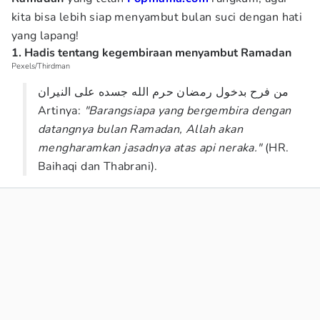
kita bisa lebih siap menyambut bulan suci dengan hati
yang lapang!
1. Hadis tentang kegembiraan menyambut Ramadan
Pexels/Thirdman
من فرح بدخول رمضان حرم الله جسده على النيران
Artinya:
"Barangsiapa yang bergembira dengan
datangnya bulan Ramadan, Allah akan
mengharamkan jasadnya atas api neraka."
(HR.
Baihaqi dan Thabrani).