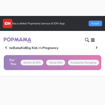
Baca artikel
Popmama
lainnya di IDN App
Install
Home
Baby
Kid
Big Kid
Life
Pregnancy
For
Iklanin di IDN
Tanya Ahli
Kumpulan Dongeng
You