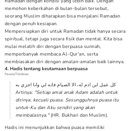
Ramadan dengan kondisi yang lebih baik. Dengan
memohon keberkahan di bulan-bulan tersebut,
seorang Muslim diharapkan bisa menjalani Ramadan
dengan penuh kesiapan.
Mempersiapkan diri untuk Ramadan tidak hanya secara
spiritual, tetapi juga secara fisik dan mental. Kita bisa
mulai melatih diri dengan berpuasa sunnah,
memperbanyak membaca Al-Qur'an, serta
membiasakan diri dengan amalan-amalan baik lainnya.
4. Hadis tentang keutamaan berpuasa
Pexels/Thirdman
كل عمل ابن ادم له، الا الصيام فانه لي وانا اجزي به
Artinya:
"Setiap amal anak Adam adalah untuk
dirinya, kecuali puasa. Sesungguhnya puasa itu
untuk-Ku dan Aku sendiri yang akan
membalasnya."
(HR. Bukhari dan Muslim).
Hadis ini menunjukkan bahwa puasa memiliki