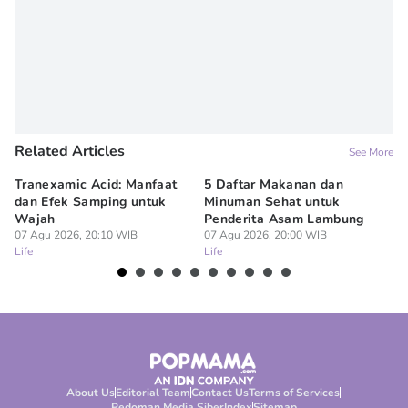
Related Articles
See More
Tranexamic Acid: Manfaat
5 Daftar Makanan dan
Ap
dan Efek Samping untuk
Minuman Sehat untuk
5 
Wajah
Penderita Asam Lambung
07
Lif
07 Agu 2026, 20:10 WIB
07 Agu 2026, 20:00 WIB
Life
Life
About Us
Editorial Team
Contact Us
Terms of Services
Pedoman Media Siber
Index
Sitemap