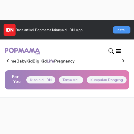
Baca artikel
Popmama
lainnya di IDN App
Install
Home
Baby
Kid
Big Kid
Life
Pregnancy
For
Iklanin di IDN
Tanya Ahli
Kumpulan Dongeng
You