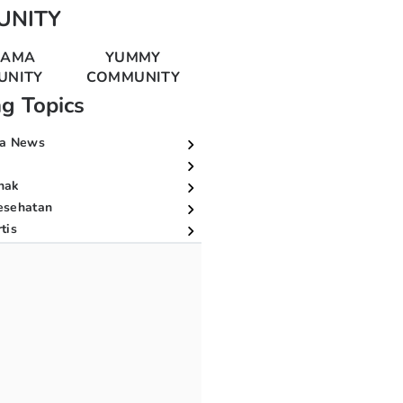
UNITY
MAMA
YUMMY
UNITY
COMMUNITY
ng Topics
a News
nak
esehatan
tis