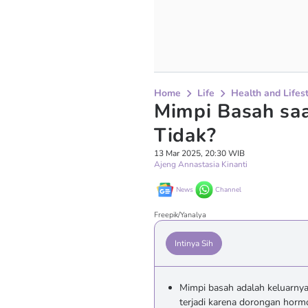
Home
Life
Health and Lifes
Mimpi Basah saa
Tidak?
13 Mar 2025, 20:30 WIB
Ajeng Annastasia Kinanti
News
Channel
Freepik/Yanalya
Intinya Sih
Mimpi basah adalah keluarnya 
terjadi karena dorongan hormo