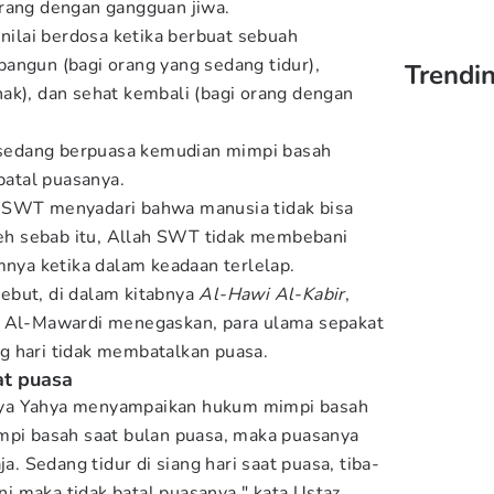
orang dengan gangguan jiwa.
inilai berdosa ketika berbuat sebuah
angun (bagi orang yang sedang tidur),
Trendin
ak), dan sehat kembali (bagi orang dengan
g sedang berpuasa kemudian mimpi basah
 batal puasanya.
 SWT menyadari bahwa manusia tidak bisa
Oleh sebab itu, Allah SWT tidak membebani
ya ketika dalam keadaan terlelap.
ebut, di dalam kitabnya
Al-Hawi Al-Kabir
,
i Al-Mawardi menegaskan, para ulama sepakat
g hari tidak membatalkan puasa.
at puasa
ya Yahya menyampaikan hukum mimpi basah
mpi basah saat bulan puasa, maka puasanya
ja. Sedang tidur di siang hari saat puasa, tiba-
ani maka tidak batal puasanya," kata Ustaz