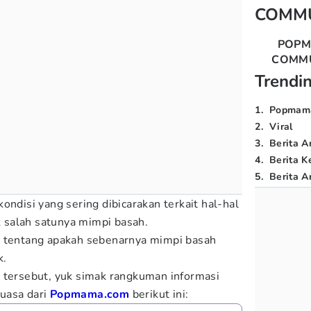
COMM
POP
COMM
Trendi
1
.
Popmam
2
.
Viral
3
.
Berita A
4
.
Berita K
5
.
Berita Ar
ondisi yang sering dibicarakan terkait hal-hal
salah satunya mimpi basah.
n tentang apakah sebenarnya mimpi basah
k.
 tersebut, yuk simak rangkuman informasi
uasa dari
Popmama.com
berikut ini: