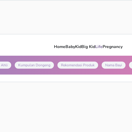
Home
Baby
Kid
Big Kid
Life
Pregnancy
 Ahli
Kumpulan Dongeng
Rekomendasi Produk
Nama Bayi