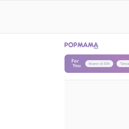
For
Iklanin di IDN
Tanya
You