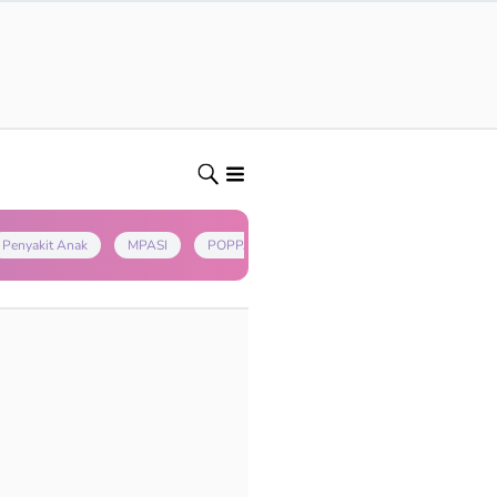
Penyakit Anak
MPASI
POPPAPA