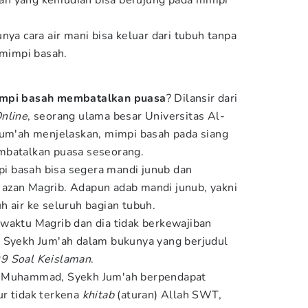
ilah yang kemudian bisa berujung pada mimpi
nya cara air mani bisa keluar dari tubuh tanpa
 mimpi basah.
a
mpi basah membatalkan puasa
? Dilansir dari
nline
, seorang ulama besar Universitas Al-
Jum'ah menjelaskan, mimpi basah pada siang
mbatalkan puasa seseorang.
 basah bisa segera mandi junub dan
azan Magrib. Adapun adab mandi junub, yakni
h air ke seluruh bagian tubuh.
waktu Magrib dan dia tidak berkewajiban
s Syekh Jum'ah dalam bukunya yang berjudul
9 Soal Keislaman
.
i Muhammad, Syekh Jum'ah berpendapat
r tidak terkena
khitab
(aturan) Allah SWT,