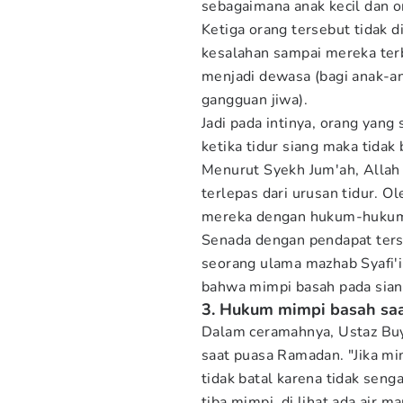
sebagaimana anak kecil dan 
Ketiga orang tersebut tidak d
kesalahan sampai mereka terb
menjadi dewasa (bagi anak-an
gangguan jiwa).
Jadi pada intinya, orang yan
ketika tidur siang maka tidak
Menurut Syekh Jum'ah, Allah
terlepas dari urusan tidur. 
mereka dengan hukum-hukumn
Senada dengan pendapat ters
seorang ulama mazhab Syafi'
bahwa mimpi basah pada sian
3. Hukum mimpi basah sa
Dalam ceramahnya, Ustaz Bu
saat puasa Ramadan. "Jika mi
tidak batal karena tidak senga
tiba mimpi, di lihat ada air m