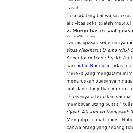
bahkan saat tidur. Kondisi in
basah.
Bisa dibilang bahwa satu-satu
aktivitas seks adalah melalui
2. Mimpi basah saat puas
Pixabay/Sharonang
Lantas apakah sebenarnya
mi
situs
Nadhlatul Ulama (NU) O
Azhar Kairo Mesir Syekh Ali 
hari
bulan Ramadan
tidak me
Mereka yang mengalami mimpi
meneruskan puasanya hingga 
niat dan dilanjutkan membasu
"Puasanya diteruskan sampai 
membayar utang puasa," tuli
Syekh Ali Jum'ah Menjawab 9
Mengutip sebuah hadist Nab
bahwa orang yang sedang tidu