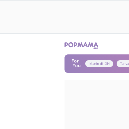
For
Iklanin di IDN
Tanya
You