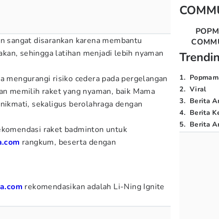
COMM
POP
gan sangat disarankan karena membantu
COMM
kan, sehingga latihan menjadi lebih nyaman
Trendi
1
.
Popmam
ga mengurangi risiko cedera pada pergelangan
2
.
Viral
gan memilih raket yang nyaman, baik Mama
3
.
Berita A
enikmati, sekaligus berolahraga dengan
4
.
Berita K
5
.
Berita Ar
rekomendasi raket badminton untuk
a.com
rangkum, beserta dengan
a.com
rekomendasikan adalah Li-Ning Ignite