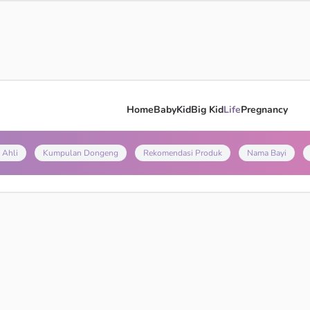
Home
Baby
Kid
Big Kid
Life
Pregnancy
 Ahli
Kumpulan Dongeng
Rekomendasi Produk
Nama Bayi