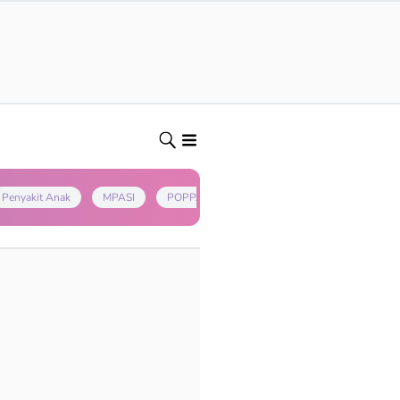
Penyakit Anak
MPASI
POPPAPA