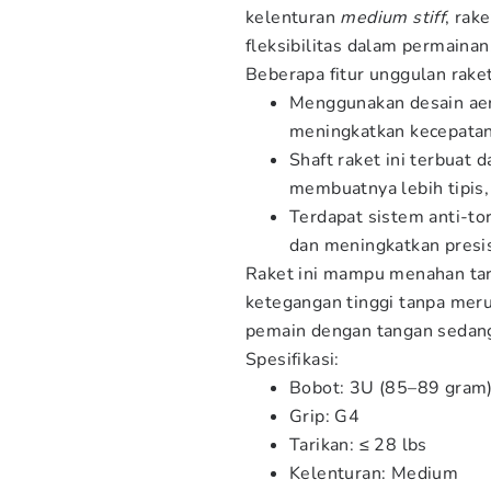
kelenturan
medium stiff
, rak
fleksibilitas dalam permainan
Beberapa fitur unggulan raket
Menggunakan desain ae
meningkatkan kecepatan 
Shaft raket ini terbuat d
membuatnya lebih tipis, 
Terdapat sistem anti-to
dan meningkatkan presis
Raket ini mampu menahan tari
ketegangan tinggi tanpa meru
pemain dengan tangan sedang
Spesifikasi:
Bobot: 3U (85–89 gram
Grip: G4
Tarikan: ≤ 28 lbs
Kelenturan: Medium