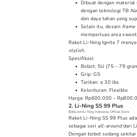
Dibuat dengan material
dengan teknologi TB
Na
dan daya tahan yang sup
Selain itu, desain
frame
memperluas area sweet 
Raket Li-Ning Ignite 7 meny
stylish
.
Spesifikasi:
Bobot: 5U (75 – 79 gra
Grip: G5
Tarikan: ≤ 30 lbs
Kelenturan: Flexible
Harga: Rp600.000 – Rp800.
2. Li-Ning SS 99 Plus
Blibli.com/Li-Ning Indonesia Official Store
Raket Li-Ning SS 99 Plus ada
sebagai seri
all-around
dari L
Dengan bobot sedang sekitar