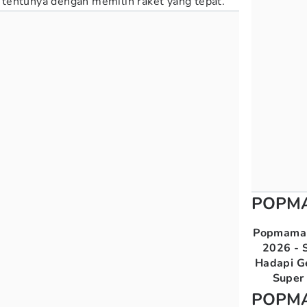
tentunya dengan memilih raket yang tepat.
POPM
Popmama 
2026 - S
Hadapi G
Super 
POPM