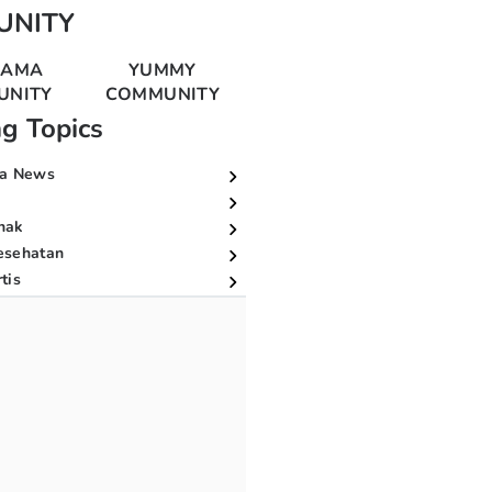
UNITY
MAMA
YUMMY
UNITY
COMMUNITY
ng Topics
a News
nak
esehatan
tis