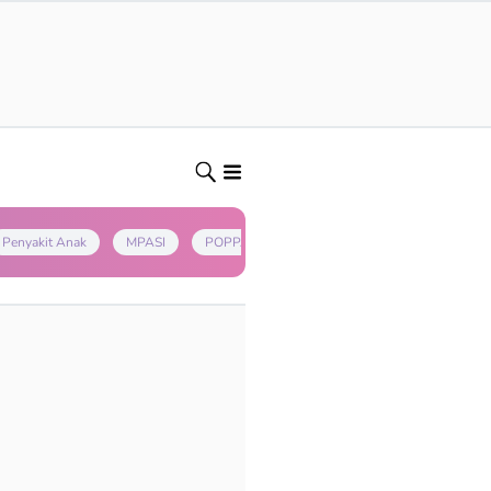
Penyakit Anak
MPASI
POPPAPA