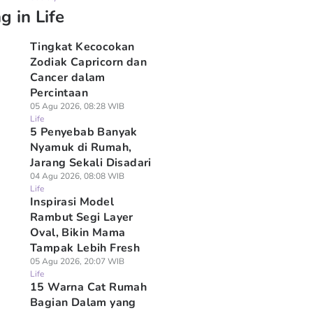
g in Life
 Agu 2026, 18:48 WIB
06 Agu 2026, 18:28 WIB
06 Agu 2026, 18:18 WIB
e
Life
Life
Tingkat Kecocokan
Zodiak Capricorn dan
Cancer dalam
Percintaan
05 Agu 2026, 08:28 WIB
Life
5 Penyebab Banyak
Nyamuk di Rumah,
Jarang Sekali Disadari
04 Agu 2026, 08:08 WIB
Life
Inspirasi Model
Rambut Segi Layer
Oval, Bikin Mama
Tampak Lebih Fresh
05 Agu 2026, 20:07 WIB
Life
15 Warna Cat Rumah
Bagian Dalam yang