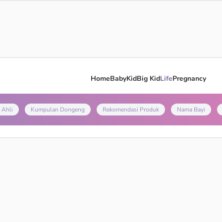
Home
Baby
Kid
Big Kid
Life
Pregnancy
 Ahli
Kumpulan Dongeng
Rekomendasi Produk
Nama Bayi