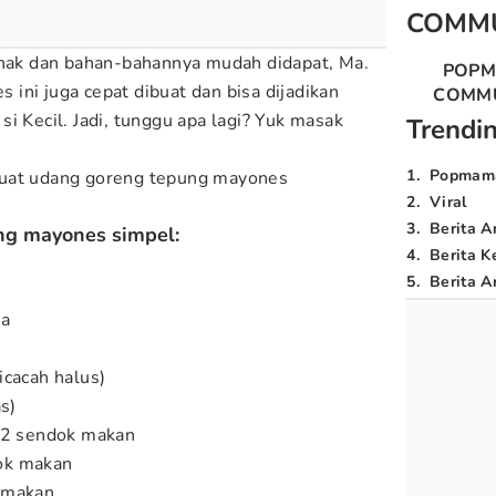
COMM
enak dan bahan-bahannya mudah didapat, Ma.
POP
ini juga cepat dibuat dan bisa dijadikan
COMM
i Kecil. Jadi, tunggu apa lagi? Yuk masak
Trendi
1
.
Popmam
buat udang goreng tepung mayones
2
.
Viral
3
.
Berita A
ng mayones simpel:
4
.
Berita K
5
.
Berita Ar
ya
icacah halus)
as)
n 2 sendok makan
ok makan
 makan