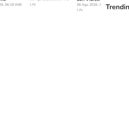
Life
26, 06:18 WIB
06 Agu 2026, 19:10 WIB
Trendin
06
Life
Lif