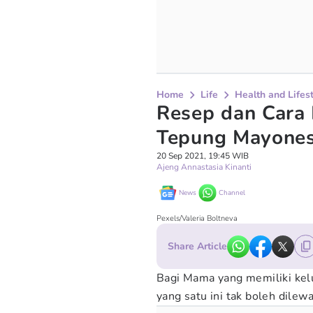
Home
Life
Health and Lifes
Resep dan Cara
Tepung Mayones
20 Sep 2021, 19:45 WIB
Ajeng Annastasia Kinanti
News
Channel
Pexels/Valeria Boltneva
Share Article
Bagi Mama yang memiliki kelu
yang satu ini tak boleh dile