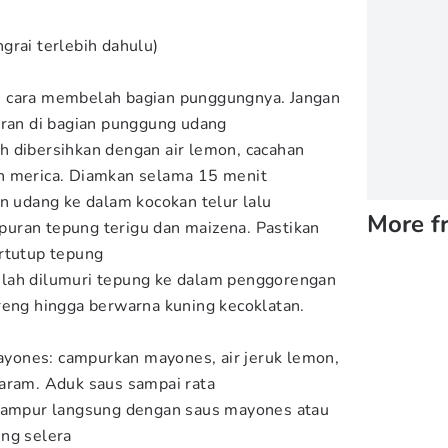
grai terlebih dahulu)
 cara membelah bagian punggungnya. Jangan
oran di bagian punggung udang
h dibersihkan dengan air lemon, cacahan
n merica. Diamkan selama 15 menit
an udang ke dalam kocokan telur lalu
More f
uran tepung terigu dan maizena. Pastikan
rtutup tepung
lah dilumuri tepung ke dalam penggorengan
reng hingga berwarna kuning kecoklatan.
ones: campurkan mayones, air jeruk lemon,
aram. Aduk saus sampai rata
icampur langsung dengan saus mayones atau
ng selera