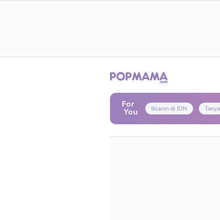
For
Iklanin di IDN
Tanya
You