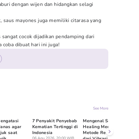
taburi dengan wijen dan hidangkan selagi
, saus mayones juga memiliki citarasa yang
 sangat cocok dijadikan pendamping dari
coba dibuat hari ini juga!
See More
Mengatasi
7 Penyakit Penyebab
Mengenal Sound
8 
anas agar
Kematian Tertinggi di
Healing Meditation,
Ti
juk saat
Indonesia
Metode Relaksasi
Bi
rik
06 Agu 2026, 20:00 WIB
dari Vibrasi Suara
Ja