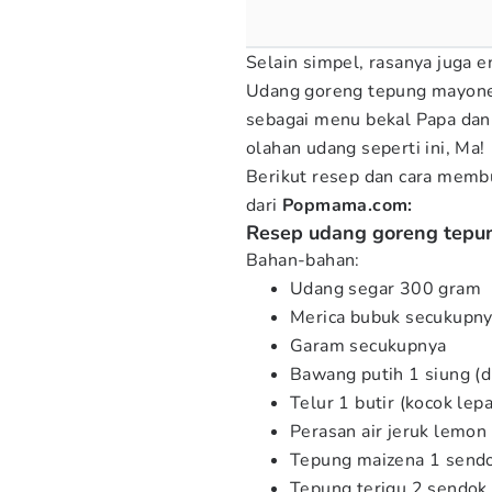
Selain simpel, rasanya juga 
Udang goreng tepung mayones 
sebagai menu bekal Papa dan s
olahan udang seperti ini, Ma!
Berikut resep dan cara mem
dari
Popmama.com:
Resep udang goreng tepu
Bahan-bahan:
Udang segar 300 gram
Merica bubuk secukupn
Garam secukupnya
Bawang putih 1 siung (d
Telur 1 butir (kocok lep
Perasan air jeruk lemo
Tepung maizena 1 send
Tepung terigu 2 sendok