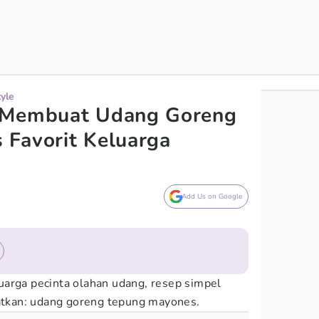
tyle
 Membuat Udang Goreng
 Favorit Keluarga
Add Us on Google
arga pecinta olahan udang, resep simpel
watkan: udang goreng tepung mayones.