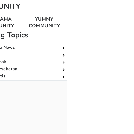
UNITY
MAMA
YUMMY
UNITY
COMMUNITY
ng Topics
a News
nak
esehatan
tis