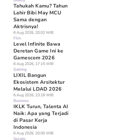
Beauty
Tahukah Kamu? Tahun
Lahir Bibi May MCU
Sama dengan
Aktrisnya!
6 Aug 2026, 20:02 WIB
Film
Level Infinite Bawa
Deretan Game Ini ke
Gamescom 2026
6 Aug 2026, 17:15 WIB
Gaming
LIXIL Bangun
Ekosistem Arsitektur
Melalui LDAD 2026
6 Aug 2026, 23:18 WIB
Business
IKLK Turun, Talenta AI
Naik: Apa yang Terjadi
di Pasar Kerja
Tips Menata Kamar
4 Tanda Regulator
Arti Burung Merpati
Indonesia
dur ala Hotel
Gas Rusak yang
Masuk Rumah,
ntang Lima, Bisa
6 Aug 2026, 20:00 WIB
Wajib Tahu untuk
Pertanda Baik atau
Society
di Referensi
Antisipasi
Buruk?