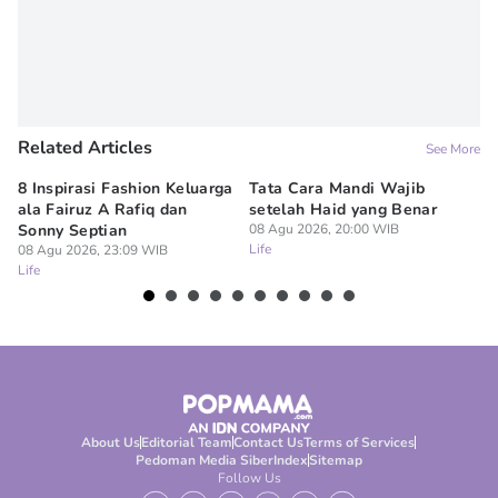
Related Articles
See More
8 Inspirasi Fashion Keluarga
Tata Cara Mandi Wajib
5 
ala Fairuz A Rafiq dan
setelah Haid yang Benar
Le
Sonny Septian
08 Agu 2026, 20:00 WIB
s
Life
08 Agu 2026, 23:09 WIB
08
Life
Lif
About Us
Editorial Team
Contact Us
Terms of Services
Pedoman Media Siber
Index
Sitemap
Follow Us