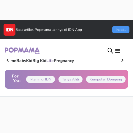
Baca artikel
Popmama
lainnya di IDN App
Install
Home
Baby
Kid
Big Kid
Life
Pregnancy
For
Iklanin di IDN
Tanya Ahli
Kumpulan Dongeng
You