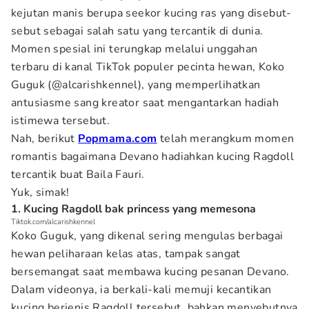
kejutan manis berupa seekor kucing ras yang disebut-
sebut sebagai salah satu yang tercantik di dunia.
Momen spesial ini terungkap melalui unggahan
terbaru di kanal TikTok populer pecinta hewan, Koko
Guguk (@alcarishkennel), yang memperlihatkan
antusiasme sang kreator saat mengantarkan hadiah
istimewa tersebut.
Nah, berikut
Popmama.com
telah merangkum momen
romantis bagaimana Devano hadiahkan kucing Ragdoll
tercantik buat Baila Fauri.
Yuk, simak!
1. Kucing Ragdoll bak princess yang memesona
Tiktok.com/alcarishkennel
Koko Guguk, yang dikenal sering mengulas berbagai
hewan peliharaan kelas atas, tampak sangat
bersemangat saat membawa kucing pesanan Devano.
Dalam videonya, ia berkali-kali memuji kecantikan
kucing berjenis Ragdoll tersebut, bahkan menyebutnya