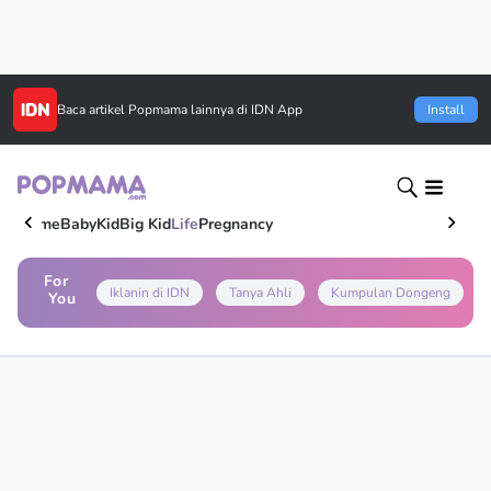
Baca artikel
Popmama
lainnya di IDN App
Install
Home
Baby
Kid
Big Kid
Life
Pregnancy
For
Iklanin di IDN
Tanya Ahli
Kumpulan Dongeng
You