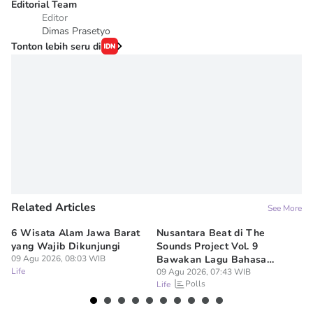
Editorial Team
Editor
Dimas Prasetyo
Tonton lebih seru di
Related Articles
See More
6 Wisata Alam Jawa Barat
Nusantara Beat di The
Ba
yang Wajib Dikunjungi
Sounds Project Vol. 9
Fu
09 Agu 2026, 08:03 WIB
Bawakan Lagu Bahasa
Di
Life
Sunda!
09 Agu 2026, 07:43 WIB
09
Polls
Life
Lif