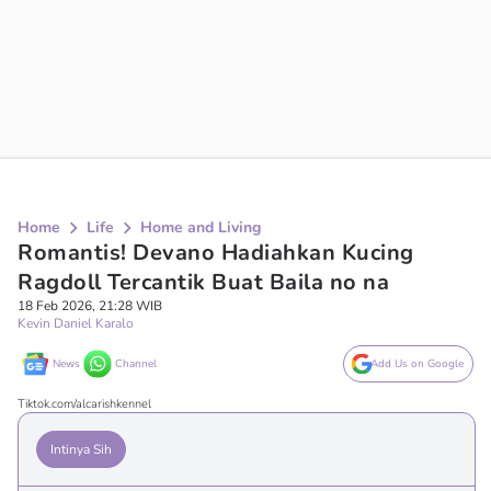
Home
Life
Home and Living
Romantis! Devano Hadiahkan Kucing
Ragdoll Tercantik Buat Baila no na
18 Feb 2026, 21:28 WIB
Kevin Daniel Karalo
News
Channel
Add Us on Google
Tiktok.com/alcarishkennel
Intinya Sih