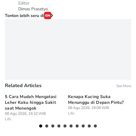
Editor
Dimas Prasetyo
Tonton lebih seru di
Related Articles
See More
5 Cara Mudah Mengatasi
Kenapa Kucing Suka
5 
Leher Kaku hingga Sakit
Menunggu di Depan Pintu?
Re
saat Menengok
08 Agu 2026, 19:08 WIB
Ru
Life
08 Agu 2026, 19:10 WIB
08
Life
Lif