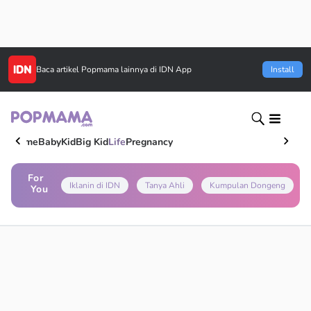
Baca artikel
Popmama
lainnya di IDN App
Install
Home
Baby
Kid
Big Kid
Life
Pregnancy
For
Iklanin di IDN
Tanya Ahli
Kumpulan Dongeng
You