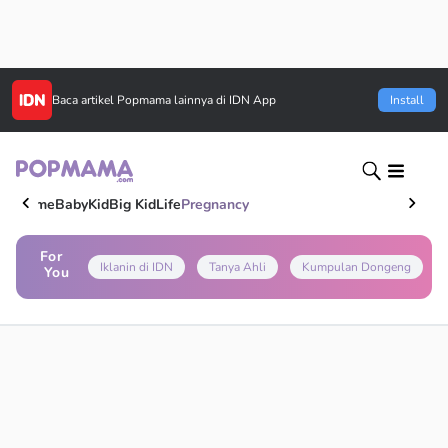
Baca artikel
Popmama
lainnya di IDN App
Install
Home
Baby
Kid
Big Kid
Life
Pregnancy
For
Iklanin di IDN
Tanya Ahli
Kumpulan Dongeng
You