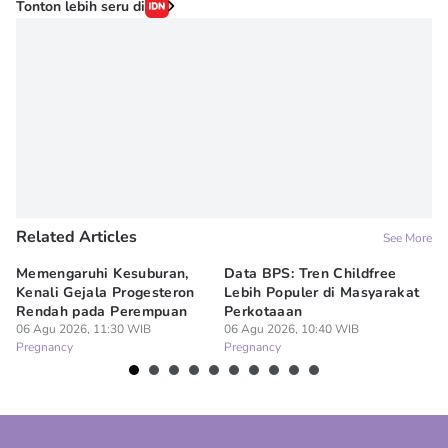
Tonton lebih seru di
Related Articles
See More
Memengaruhi Kesuburan,
Data BPS: Tren Childfree
Me
Kenali Gejala Progesteron
Lebih Populer di Masyarakat
Di
Rendah pada Perempuan
Perkotaaan
06
Pr
06 Agu 2026, 11:30 WIB
06 Agu 2026, 10:40 WIB
Pregnancy
Pregnancy