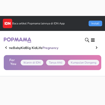
Baca artikel
Popmama
lainnya di IDN App
Install
Home
Baby
Kid
Big Kid
Life
Pregnancy
For
Iklanin di IDN
Tanya Ahli
Kumpulan Dongeng
You