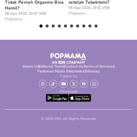
Tidak Pernah Orgasme Bisa
setelah Tubektomi?
Se
Hamil?
06 Agu 2026, 19:02 WIB
La
Pregnancy
06 Agu 2026, 20:37 WIB
06
Pregnancy
Pr
About Us
Editorial Team
Contact Us
Terms of Services
Pedoman Media Siber
Index
Sitemap
Follow Us
Download
© 2026 IDN. All Rights Reserved.