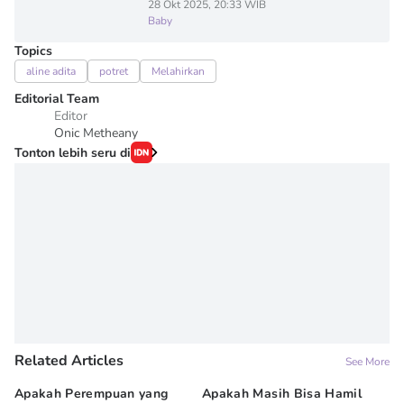
28 Okt 2025, 20:33 WIB
Baby
Topics
aline adita
potret
Melahirkan
Editorial Team
Editor
Onic Metheany
Tonton lebih seru di
Related Articles
See More
Apakah Perempuan yang
Apakah Masih Bisa Hamil
Do