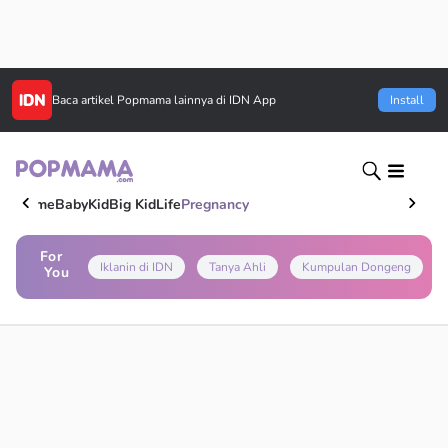
Baca artikel
Popmama
lainnya di IDN App
Install
Home
Baby
Kid
Big Kid
Life
Pregnancy
For
Iklanin di IDN
Tanya Ahli
Kumpulan Dongeng
You