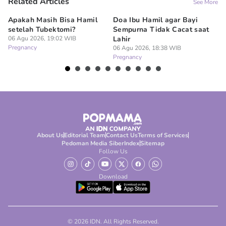
Related Articles
See More
Apakah Masih Bisa Hamil
Doa Ibu Hamil agar Bayi
Te
setelah Tubektomi?
Sempurna Tidak Cacat saat
Se
06 Agu 2026, 19:02 WIB
Lahir
06
Pregnancy
Pr
06 Agu 2026, 18:38 WIB
Pregnancy
About Us
Editorial Team
Contact Us
Terms of Services
Pedoman Media Siber
Index
Sitemap
Follow Us
Download
© 2026 IDN. All Rights Reserved.