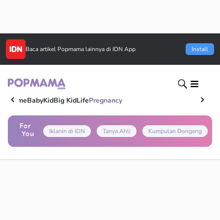
Baca artikel
Popmama
lainnya di IDN App
Install
Home
Baby
Kid
Big Kid
Life
Pregnancy
For
Iklanin di IDN
Tanya Ahli
Kumpulan Dongeng
You