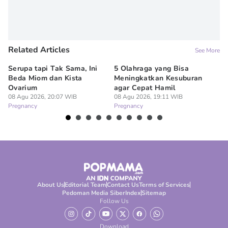
Related Articles
See More
Serupa tapi Tak Sama, Ini
5 Olahraga yang Bisa
6
Beda Miom dan Kista
Meningkatkan Kesuburan
Vi
Ovarium
agar Cepat Hamil
M
08 Agu 2026, 20:07 WIB
08 Agu 2026, 19:11 WIB
08
Pregnancy
Pregnancy
Pr
About Us
Editorial Team
Contact Us
Terms of Services
Pedoman Media Siber
Index
Sitemap
Follow Us
Download