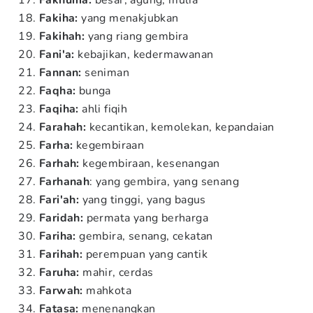
Fakhuma:
besar, agung, mulia
Fakiha:
yang menakjubkan
Fakihah:
yang riang gembira
Fani'a:
kebajikan, kedermawanan
Fannan:
seniman
Faqha:
bunga
Faqiha:
ahli fiqih
Farahah:
kecantikan, kemolekan, kepandaian
Farha:
kegembiraan
Farhah:
kegembiraan, kesenangan
Farhanah
: yang gembira, yang senang
Fari'ah:
yang tinggi, yang bagus
Faridah:
permata yang berharga
Fariha:
gembira, senang, cekatan
Farihah:
perempuan yang cantik
Faruha:
mahir, cerdas
Farwah:
mahkota
Fatasa:
menenangkan