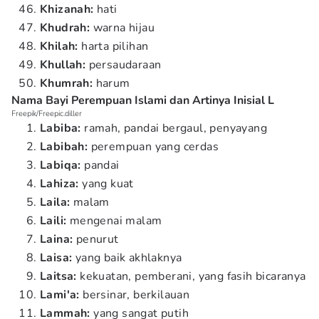
Khizanah:
hati
Khudrah:
warna hijau
Khilah:
harta pilihan
Khullah:
persaudaraan
Khumrah:
harum
Nama Bayi Perempuan Islami dan Artinya Inisial L
Freepik/Freepic.diller
Labiba:
ramah, pandai bergaul, penyayang
Labibah:
perempuan yang cerdas
Labiqa:
pandai
Lahiza:
yang kuat
Laila:
malam
Laili:
mengenai malam
Laina:
penurut
Laisa:
yang baik akhlaknya
Laitsa:
kekuatan, pemberani, yang fasih bicaranya
Lami'a:
bersinar, berkilauan
Lammah:
yang sangat putih