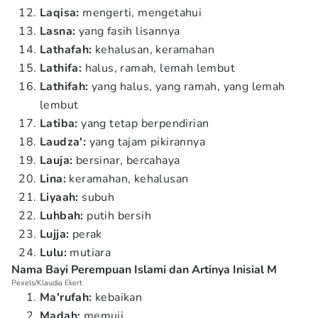
Laqisa:
mengerti, mengetahui
Lasna:
yang fasih lisannya
Lathafah:
kehalusan, keramahan
Lathifa:
halus, ramah, lemah lembut
Lathifah:
yang halus, yang ramah, yang lemah
lembut
Latiba:
yang tetap berpendirian
Laudza':
yang tajam pikirannya
Lauja:
bersinar, bercahaya
Lina:
keramahan, kehalusan
Liyaah:
subuh
Luhbah:
putih bersih
Lujja:
perak
Lulu:
mutiara
Nama Bayi Perempuan Islami dan Artinya Inisial M
Pexels/Klaudia Ekert
Ma'rufah:
kebaikan
Madah:
memuji