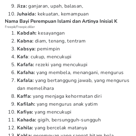
Jiza:
ganjaran, upah, balasan,
Juhaida:
kekuatan, kemampuan
Nama Bayi Perempuan Islami dan Artinya Inisial K
Freepik/Freepic.diller
Kabdah:
kesayangan
Kabna:
diam, tenang, tentram
Kabsya:
pemimpin
Kafa
: cukup, mencukupi
Kafafa:
rezeki yang mencukupi
Kafaha:
yang membela, menangani, mengurus
Kafala:
yang bertanggung jawab, yang mengurus
dan memelihara
Kaffa:
yang menjaga kehormatan diri
Kafilah:
yang mengurus anak yatim
Kafiya:
yang mencukupi
Kahada:
gigih, bersungguh-sungguh
Kahila:
yang bercelak matanya
Kahla:
perempuan yang sangat hitam bola