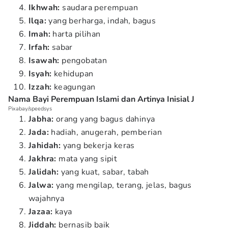
Ikhwah:
saudara perempuan
Ilqa:
yang berharga, indah, bagus
Imah:
harta pilihan
Irfah:
sabar
Isawah:
pengobatan
Isyah:
kehidupan
Izzah:
keagungan
Nama Bayi Perempuan Islami dan Artinya Inisial J
Pixabay/speedsys
Jabha:
orang yang bagus dahinya
Jada:
hadiah, anugerah, pemberian
Jahidah:
yang bekerja keras
Jakhra:
mata yang sipit
Jalidah:
yang kuat, sabar, tabah
Jalwa:
yang mengilap, terang, jelas, bagus
wajahnya
Jazaa:
kaya
Jiddah:
bernasib baik