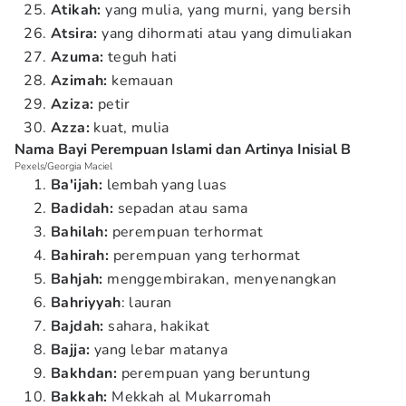
Atikah:
yang mulia, yang murni, yang bersih
Atsira:
yang dihormati atau yang dimuliakan
Azuma:
teguh hati
Azimah:
kemauan
Aziza:
petir
Azza:
kuat, mulia
Nama Bayi Perempuan Islami dan Artinya Inisial B
Pexels/Georgia Maciel
Ba'ijah:
lembah yang luas
Badidah:
sepadan atau sama
Bahilah:
perempuan terhormat
Bahirah:
perempuan yang terhormat
Bahjah:
menggembirakan, menyenangkan
Bahriyyah
: lauran
Bajdah:
sahara, hakikat
Bajja:
yang lebar matanya
Bakhdan:
perempuan yang beruntung
Bakkah:
Mekkah al Mukarromah