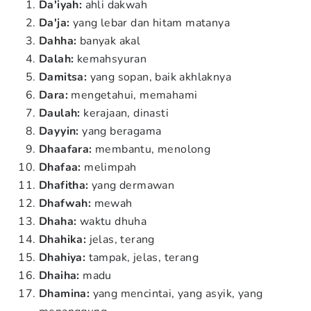
Da'iyah:
ahli dakwah
Da'ja:
yang lebar dan hitam matanya
Dahha:
banyak akal
Dalah:
kemahsyuran
Damitsa:
yang sopan, baik akhlaknya
Dara:
mengetahui, memahami
Daulah:
kerajaan, dinasti
Dayyin:
yang beragama
Dhaafara:
membantu, menolong
Dhafaa:
melimpah
Dhafitha:
yang dermawan
Dhafwah:
mewah
Dhaha:
waktu dhuha
Dhahika:
jelas, terang
Dhahiya:
tampak, jelas, terang
Dhaiha:
madu
Dhamina:
yang mencintai, yang asyik, yang