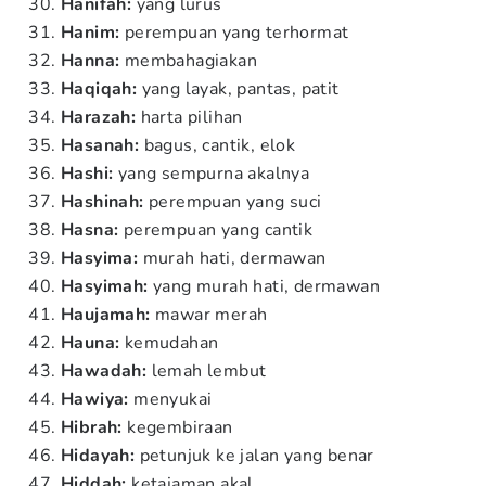
Hanifah:
yang lurus
Hanim:
perempuan yang terhormat
Hanna:
membahagiakan
Haqiqah:
yang layak, pantas, patit
Harazah:
harta pilihan
Hasanah:
bagus, cantik, elok
Hashi:
yang sempurna akalnya
Hashinah:
perempuan yang suci
Hasna:
perempuan yang cantik
Hasyima:
murah hati, dermawan
Hasyimah:
yang murah hati, dermawan
Haujamah:
mawar merah
Hauna:
kemudahan
Hawadah:
lemah lembut
Hawiya:
menyukai
Hibrah:
kegembiraan
Hidayah:
petunjuk ke jalan yang benar
Hiddah:
ketajaman akal