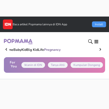
Baca artikel
Popmama
lainnya di IDN App
Install
Home
Baby
Kid
Big Kid
Life
Pregnancy
For
Iklanin di IDN
Tanya Ahli
Kumpulan Dongeng
You