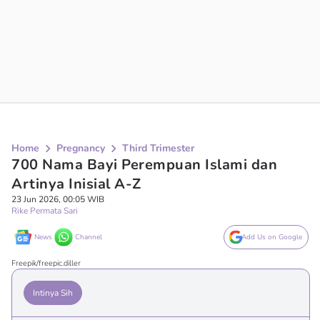
Home
Pregnancy
Third Trimester
700 Nama Bayi Perempuan Islami dan
Artinya Inisial A-Z
23 Jun 2026, 00:05 WIB
Rike Permata Sari
News
Channel
Add Us on Google
Freepik/freepic.diller
Intinya Sih