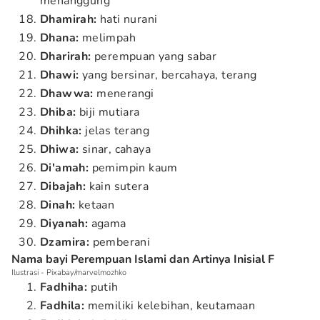
menanggung
Dhamirah:
hati nurani
Dhana:
melimpah
Dharirah:
perempuan yang sabar
Dhawi:
yang bersinar, bercahaya, terang
Dhawwa:
menerangi
Dhiba:
biji mutiara
Dhihka:
jelas terang
Dhiwa:
sinar, cahaya
Di'amah:
pemimpin kaum
Dibajah:
kain sutera
Dinah:
ketaan
Diyanah:
agama
Dzamira:
pemberani
Nama bayi Perempuan Islami dan Artinya Inisial F
Ilustrasi - Pixabay/marvelmozhko
Fadhiha:
putih
Fadhila:
memiliki kelebihan, keutamaan