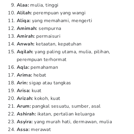
Alaa:
mulia, tinggi
Alilah:
perempuan yang wangi
Aliqa:
yang memahami, mengerti
Amimah:
sempurna
Amirah:
permaisuri
Anwah:
ketaatan, kepatuhan
Aqilah:
yang paling utama, mulia, pilihan,
perempuan terhormat
Aqla:
pemahaman
Arima:
hebat
Arin:
sigap atau tangkas
Arisa:
kuat
Arizah:
kokoh, kuat
Arum:
pangkal sesuatu, sumber, asal
Ashirah:
ikatan, pertalian keluarga
Asyira:
yang murah hati, dermawan, mulia
Assa:
merawat