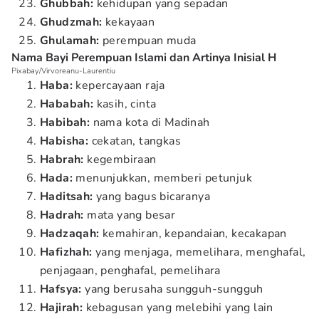
Ghubbah:
kehidupan yang sepadan
Ghudzmah:
kekayaan
Ghulamah:
perempuan muda
Nama Bayi Perempuan Islami dan Artinya Inisial H
Pixabay/Virvoreanu-Laurentiu
Haba:
kepercayaan raja
Hababah:
kasih, cinta
Habibah:
nama kota di Madinah
Habisha:
cekatan, tangkas
Habrah:
kegembiraan
Hada:
menunjukkan, memberi petunjuk
Haditsah:
yang bagus bicaranya
Hadrah:
mata yang besar
Hadzaqah:
kemahiran, kepandaian, kecakapan
Hafizhah:
yang menjaga, memelihara, menghafal,
penjagaan, penghafal, pemelihara
Hafsya:
yang berusaha sungguh-sungguh
Hajirah:
kebagusan yang melebihi yang lain