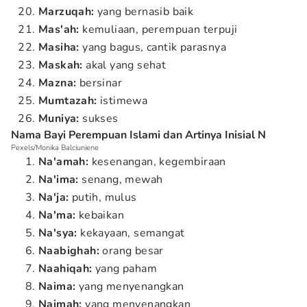
Marzuqah:
yang bernasib baik
Mas'ah:
kemuliaan, perempuan terpuji
Masiha:
yang bagus, cantik parasnya
Maskah:
akal yang sehat
Mazna:
bersinar
Mumtazah:
istimewa
Muniya:
sukses
Nama Bayi Perempuan Islami dan Artinya Inisial N
Pexels/Monika Balciuniene
Na'amah:
kesenangan, kegembiraan
Na'ima:
senang, mewah
Na'ja:
putih, mulus
Na'ma:
kebaikan
Na'sya:
kekayaan, semangat
Naabighah:
orang besar
Naahiqah:
yang paham
Naima:
yang menyenangkan
Naimah:
yang menyenangkan