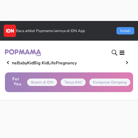
Baca artikel
Popmama
lainnya di IDN App
Install
Home
Baby
Kid
Big Kid
Life
Pregnancy
For
Iklanin di IDN
Tanya Ahli
Kumpulan Dongeng
You