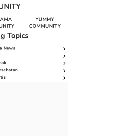
UNITY
MAMA
YUMMY
UNITY
COMMUNITY
ng Topics
a News
nak
esehatan
tis