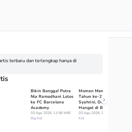
rtis terbaru dan terlengkap hanya di
tis
Bikin Bangga! Putra
Momen Manis Ulang
7 
Nia Ramadhani Lolos
Tahun ke-2 Anak
Si
ke FC Barcelona
Syahrini, Digelar
Ma
Academy
Hangat di Bali
G
03 Agu 2026, 11:58 WIB
03 Agu 2026, 16:58 WIB
03
Big Kid
Kid
Ki