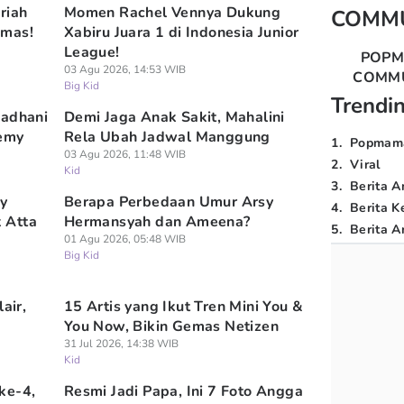
riah
Momen Rachel Vennya Dukung
COMM
emas!
Xabiru Juara 1 di Indonesia Junior
League!
POP
03 Agu 2026, 14:53 WIB
COMM
Big Kid
Trendi
madhani
Demi Jaga Anak Sakit, Mahalini
demy
Rela Ubah Jadwal Manggung
1
.
Popmam
03 Agu 2026, 11:48 WIB
2
.
Viral
Kid
3
.
Berita A
y
Berapa Perbedaan Umur Arsy
4
.
Berita K
 Atta
Hermansyah dan Ameena?
5
.
Berita Ar
01 Agu 2026, 05:48 WIB
Big Kid
air,
15 Artis yang Ikut Tren Mini You &
You Now, Bikin Gemas Netizen
31 Jul 2026, 14:38 WIB
Kid
ke-4,
Resmi Jadi Papa, Ini 7 Foto Angga