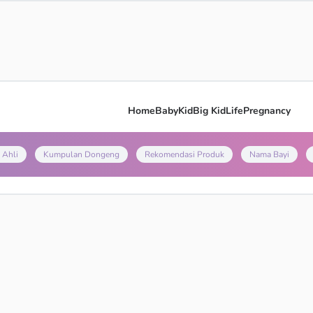
Home
Baby
Kid
Big Kid
Life
Pregnancy
 Ahli
Kumpulan Dongeng
Rekomendasi Produk
Nama Bayi