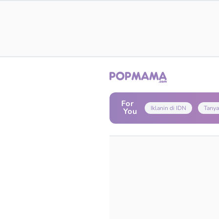
For
Iklanin di IDN
Tanya
You