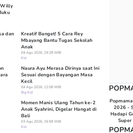
 Willy
Buku
sa dan
Kreatif Banget! 5 Cara Rey
Mbayang Bantu Tugas Sekolah
Anak
04 Agu 2026, 19:28 WIB
Kid
on
Naura Ayu Merasa Dirinya saat Ini
gara
Sesuai dengan Bayangan Masa
Kecil
POPM
04 Agu 2026, 12:08 WIB
Big Kid
Popmama 
a
Momen Manis Ulang Tahun ke-2
2026 - S
Anak Syahrini, Digelar Hangat di
Hadapi G
Bali
Super 
03 Agu 2026, 16:58 WIB
Kid
POPM