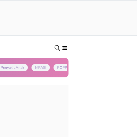
Penyakit Anak
MPASI
POPPAPA