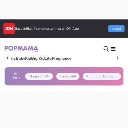
Baca artikel
Popmama
lainnya di IDN App
Install
Home
Baby
Kid
Big Kid
Life
Pregnancy
For
Iklanin di IDN
Tanya Ahli
Kumpulan Dongeng
You